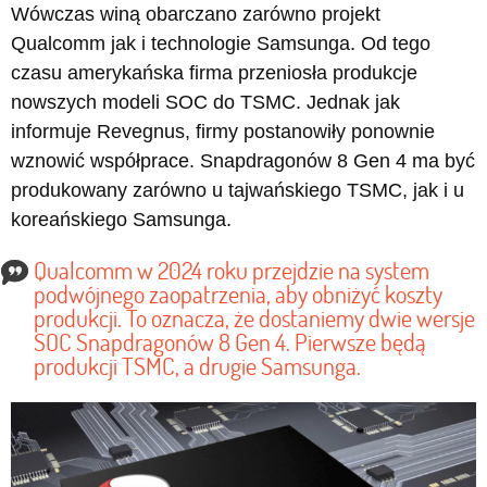
Wówczas winą obarczano zarówno projekt
Qualcomm jak i technologie Samsunga. Od tego
czasu amerykańska firma przeniosła produkcje
nowszych modeli SOC do TSMC. Jednak jak
informuje Revegnus, firmy postanowiły ponownie
wznowić współprace. Snapdragonów 8 Gen 4 ma być
produkowany zarówno u tajwańskiego TSMC, jak i u
koreańskiego Samsunga.
Qualcomm w 2024 roku przejdzie na system
podwójnego zaopatrzenia, aby obniżyć koszty
produkcji. To oznacza, że dostaniemy dwie wersje
SOC Snapdragonów 8 Gen 4. Pierwsze będą
produkcji TSMC, a drugie Samsunga.