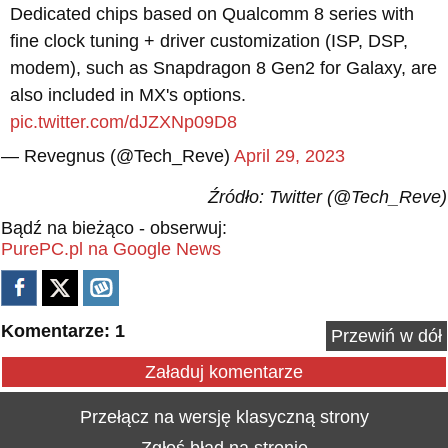
Dedicated chips based on Qualcomm 8 series with
fine clock tuning + driver customization (ISP, DSP,
modem), such as Snapdragon 8 Gen2 for Galaxy, are
also included in MX's options.
pic.twitter.com/dJZXNp09D8
— Revegnus (@Tech_Reve)
April 29, 2023
Źródło: Twitter (@Tech_Reve)
Bądź na bieżąco - obserwuj:
PurePC.pl na Google News
Komentarze: 1
Przewiń w dół
Załaduj komentarze
Przełącz na wersję klasyczną strony
Zgłoś błąd na stronie