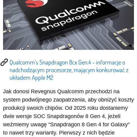
Qualcomm's Snapdragon 8cx Gen.4 - informacje o
nadchodzącym procesorze, mającym konkurować z
układem Apple M2
Jak donosi Revegnus Qualcomm przechodzi na
system podwójnego zaopatrzenia, aby obniżyć koszty
produkcji swoich chipów. Od 2025 roku dostaniemy
dwie wersje SOC Snapdragonów 8 Gen 4, jeżeli
weźmiemy uwagę "Snapdragon 8 Gen 4 for Galaxy"
to nawet trzy warianty. Pierwszy z nich będzie