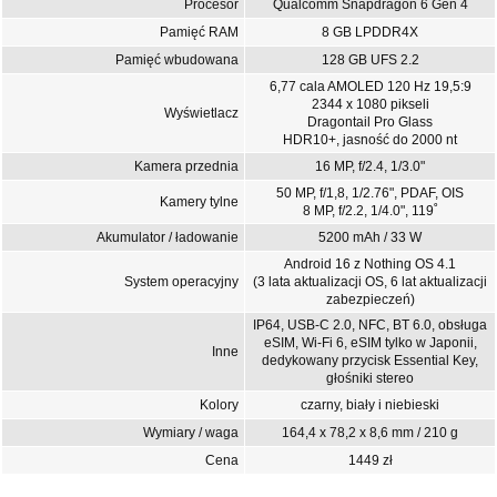
Procesor
Qualcomm Snapdragon 6 Gen 4
Pamięć RAM
8 GB LPDDR4X
Pamięć wbudowana
128 GB UFS 2.2
6,77 cala AMOLED 120 Hz 19,5:9
2344 x 1080 pikseli
Wyświetlacz
Dragontail Pro Glass
HDR10+, jasność do 2000 nt
Kamera przednia
16 MP, f/2.4, 1/3.0"
50 MP, f/1,8, 1/2.76", PDAF, OIS
Kamery tylne
8 MP, f/2.2, 1/4.0", 119˚
Akumulator / ładowanie
5200 mAh / 33 W
Android 16 z Nothing OS 4.1
System operacyjny
(3 lata aktualizacji OS, 6 lat aktualizacji
zabezpieczeń)
IP64, USB-C 2.0, NFC, BT 6.0, obsługa
eSIM, Wi-Fi 6, eSIM tylko w Japonii,
Inne
dedykowany przycisk Essential Key,
głośniki stereo
Kolory
czarny, biały i niebieski
Wymiary / waga
164,4 x 78,2 x 8,6 mm / 210 g
Cena
1449 zł