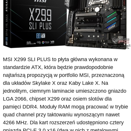
MSI X299 SLI PLUS to płyta główna wykonana w
standardzie ATX, która będzie prawdopodobnie
najtańszą propozycją w portfolio MSI, przeznaczoną
dla układów Skylake X oraz Kaby Lake X. Na
jednolitym, ciemnym laminacie umieszczono gniazdo
LGA 2066, chipset X299 oraz osiem slotów dla
pamięci DDR4. Moduły RAM mogą pracować w trybie
quad channel przy taktowaniu wynoszącym nawet
4266 MHz. Dla kart rozszerzeń udostępniono cztery
gniazda PCI-E 3.0 x16 (dwa w nich z metalowymi