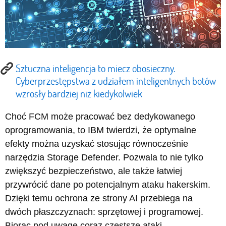
Sztuczna inteligencja to miecz obosieczny.
Cyberprzestępstwa z udziałem inteligentnych botów
wzrosły bardziej niż kiedykolwiek
Choć FCM może pracować bez dedykowanego
oprogramowania, to IBM twierdzi, że optymalne
efekty można uzyskać stosując równocześnie
narzędzia Storage Defender. Pozwala to nie tylko
zwiększyć bezpieczeństwo, ale także łatwiej
przywrócić dane po potencjalnym ataku hakerskim.
Dzięki temu ochrona ze strony AI przebiega na
dwóch płaszczyznach: sprzętowej i programowej.
Biorąc pod uwagę coraz częstsze ataki