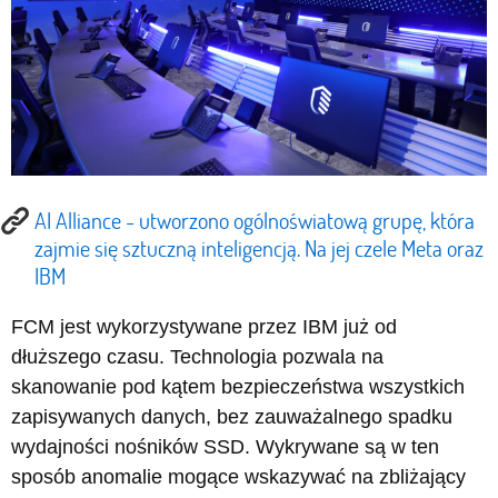
AI Alliance - utworzono ogólnoświatową grupę, która
zajmie się sztuczną inteligencją. Na jej czele Meta oraz
IBM
FCM jest wykorzystywane przez IBM już od
dłuższego czasu. Technologia pozwala na
skanowanie pod kątem bezpieczeństwa wszystkich
zapisywanych danych, bez zauważalnego spadku
wydajności nośników SSD. Wykrywane są w ten
sposób anomalie mogące wskazywać na zbliżający