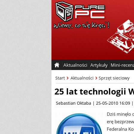
Aktualności
Artykuły
Mini-recen
Start
Aktualności
Sprzęt sieciowy
25 lat technologii W
Sebastian Oktaba
| 25-05-2010 16:09 
Dziś minęło 
erę bezprze
Federalna K