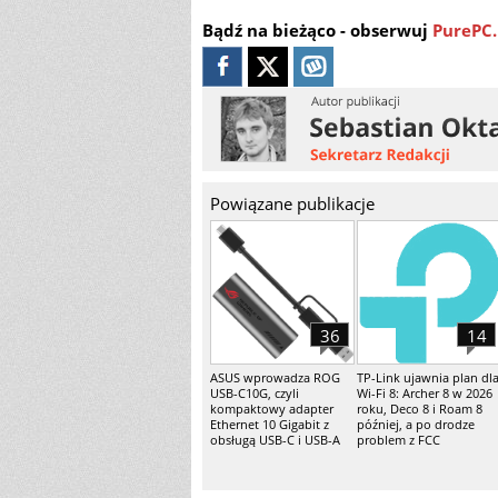
Bądź na bieżąco - obserwuj
PurePC.
Powiązane publikacje
36
14
ASUS wprowadza ROG
TP-Link ujawnia plan dl
USB-C10G, czyli
Wi-Fi 8: Archer 8 w 2026
kompaktowy adapter
roku, Deco 8 i Roam 8
Ethernet 10 Gigabit z
później, a po drodze
obsługą USB-C i USB-A
problem z FCC