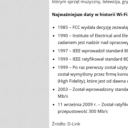
którym sprzęt muzyczny, telewizja, gr
Najważniejsze daty w historii Wi-Fi
1985 – FCC wydała decyzję zezwala
1990 – Institute of Electrical and E
zadaniem jest nadzór nad opracow
1997 – IEEE wprowadził standard 8
1999 – IEEE ratyfikował standard
1999 – Po raz pierwszy został użyty 
został wymyślony przez firmę konsu
(High Fidelity), które jest od dawn
2003 – Został wprowadzony stand
Mb/s
11 września 2009 r. – Został raty
przepustowość 300 Mb/s
Źródło: D-Link