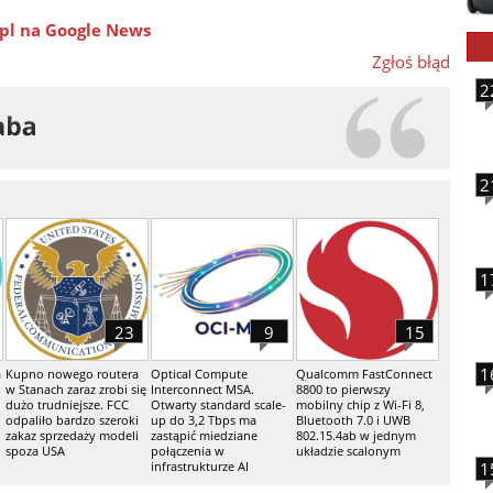
pl na Google News
Zgłoś błąd
2
2
1
23
9
15
1
a
Kupno nowego routera
Optical Compute
Qualcomm FastConnect
w Stanach zaraz zrobi się
Interconnect MSA.
8800 to pierwszy
dużo trudniejsze. FCC
Otwarty standard scale-
mobilny chip z Wi-Fi 8,
odpaliło bardzo szeroki
up do 3,2 Tbps ma
Bluetooth 7.0 i UWB
zakaz sprzedaży modeli
zastąpić miedziane
802.15.4ab w jednym
spoza USA
połączenia w
układzie scalonym
infrastrukturze AI
1