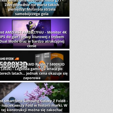
Test smartfona Motorola moto g77 -
Zdecydowanie nie warta takich
pieniędzy! Motorola strzela
samobójczego gola
est AMZFAST AMZG27F6U - Monitor 4K
IPS do gier i pracy biurowej z trybem
Dual Mode oraz w bardzo atrakcyjnej
cenie
Test procesora AMD Ryzen 7 5800X3D
(2026) - Legenda gamingu wraca po
terech latach... jednak cena okazuje się
zaporowa
st smartfona Samsung Galaxy Z Fold8 -
 najciekawszy Fold w historii marki. W
tej konstrukcji można się zakochać