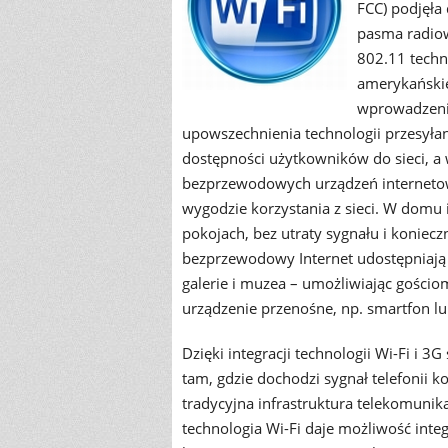
FCC) podjęła
pasma radiow
802.11 techn
amerykańskie
wprowadzeni
upowszechnienia technologii przesyła
dostępności użytkowników do sieci, a 
bezprzewodowych urządzeń internetow
wygodzie korzystania z sieci. W domu
pokojach, bez utraty sygnału i konieczn
bezprzewodowy Internet udostępniają r
galerie i muzea – umożliwiając gościo
urządzenie przenośne, np. smartfon l
Dzięki integracji technologii Wi-Fi i
tam, gdzie dochodzi sygnał telefonii 
tradycyjna infrastruktura telekomunika
technologia Wi-Fi daje możliwość int