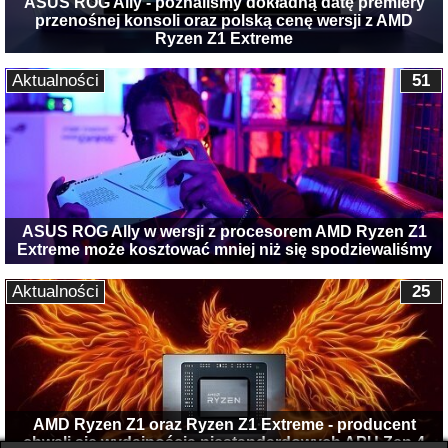
ASUS ROG Ally - poznaliśmy dokładną datę premiery
przenośnej konsoli oraz polską cenę wersji z AMD
Ryzen Z1 Extreme
Aktualności
51
ASUS ROG Ally w wersji z procesorem AMD Ryzen Z1
Extreme może kosztować mniej niż się spodziewaliśmy
Aktualności
25
AMD Ryzen Z1 oraz Ryzen Z1 Extreme - producent
chwali się wydajnością niestandardowych APU Zen 4