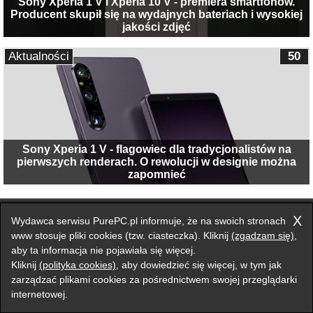
Sony Xperia 1 V i Xperia 10 V - premiera smartfonów.
Producent skupił się na wydajnych bateriach i wysokiej
jakości zdjęć
Aktualności
50
Sony Xperia 1 V - flagowiec dla tradycjonalistów na
pierwszych renderach. O rewolucji w designie można
zapomnieć
Przełącz na wersję klasyczną strony
X
Wydawca serwisu PurePC.pl informuje, że na swoich stronach
Zgłoś błąd na stronie
www stosuje pliki cookies (tzw. ciasteczka). Kliknij
(zgadzam się)
,
aby ta informacja nie pojawiała się więcej.
Forum
Redakcja
Reklama
Kontakt
Kliknij
(polityka cookies)
, aby dowiedzieć się więcej, w tym jak
zarządzać plikami cookies za pośrednictwem swojej przeglądarki
internetowej.