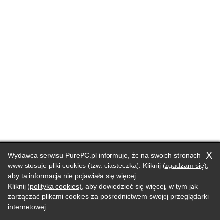
X
Wydawca serwisu PurePC.pl informuje, że na swoich stronach
www stosuje pliki cookies (tzw. ciasteczka). Kliknij
(zgadzam się)
,
aby ta informacja nie pojawiała się więcej.
Kliknij
(polityka cookies)
, aby dowiedzieć się więcej, w tym jak
zarządzać plikami cookies za pośrednictwem swojej przeglądarki
internetowej.