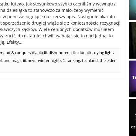
tku lutego. Jak stosunkowo szybko oceniliśmy wewnątrz
edna dziesiątka to stanowczo za mało, żeby wymienić
a w pełni zasługujące na szerszy opis. Następnie okazało
et sporządzenie drugiej wiąże się z koniecznością rezygnacji
ciekawszych kąsków. Wiele cenionych dodatków musiałem
wyrzucić, do ostatniej chwili wahając się to nad jedną, to
ą. Efekty...
mand & conquer
,
diablo iii
,
dishonored
,
dlc
,
dodatki
,
dying light
,
t and magic iii
,
neverwinter nights 2
,
ranking
,
techland
,
the elder
T
cz