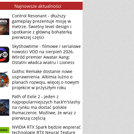
Najnowsze aktualności
Control Resonant - dłuższy
gameplay prezentuje misję w
metrze. Świetny level design i
spotkanie z główną bohaterką
pierwszej części
SkyShowtime - filmowe i serialowe
nowości VOD na sierpień 2026.
Wśród premier Awatar Aang:
Ostatni władca wiatru i Lioness
Gothic Remake dostanie nowe
usprawnienia. Alkimia luźno o
planach rozwoju, więcej o nowym
projekcie w przyszłym roku
Path of Exile 2 - jeden z
najpopularniejszych hack'n'slashy
na rynku ma dostać polskie
tłumaczenie. Możliwe, że wraz z
pierwszą częścią
NVIDIA RTX Spark będzie wspierać
technologię RTX Neural Texture