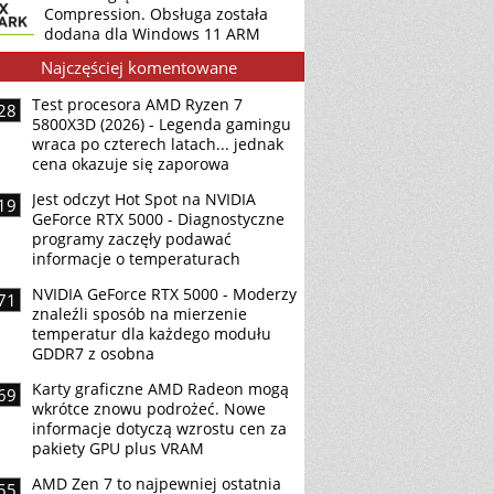
Compression. Obsługa została
dodana dla Windows 11 ARM
Najczęściej komentowane
Test procesora AMD Ryzen 7
28
5800X3D (2026) - Legenda gamingu
wraca po czterech latach... jednak
cena okazuje się zaporowa
Jest odczyt Hot Spot na NVIDIA
19
GeForce RTX 5000 - Diagnostyczne
programy zaczęły podawać
informacje o temperaturach
NVIDIA GeForce RTX 5000 - Moderzy
71
znaleźli sposób na mierzenie
temperatur dla każdego modułu
GDDR7 z osobna
Karty graficzne AMD Radeon mogą
69
wkrótce znowu podrożeć. Nowe
informacje dotyczą wzrostu cen za
pakiety GPU plus VRAM
AMD Zen 7 to najpewniej ostatnia
55