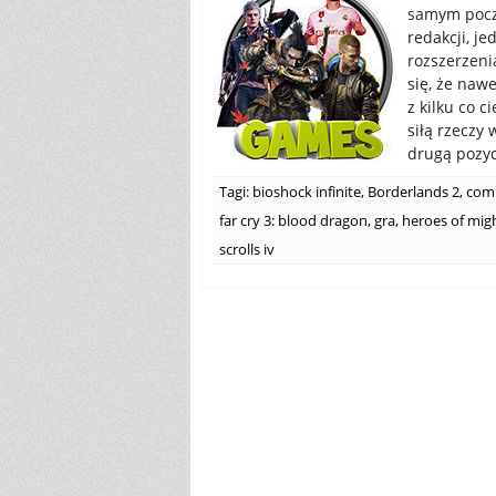
samym począ
redakcji, j
rozszerzeni
się, że naw
z kilku co 
siłą rzeczy 
drugą pozycj
Tagi:
bioshock infinite
,
Borderlands 2
,
com
far cry 3: blood dragon
,
gra
,
heroes of migh
scrolls iv