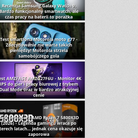
Recenzja Samsung Galaxy Watch 9.
Bardzo funkcjonalny smartwatch, ale
czas pracy na baterii to porażka
Test smartfona Motorola moto g77 -
Zdecydowanie nie warta takich
pieniędzy! Motorola strzela
samobójczego gola
est AMZFAST AMZG27F6U - Monitor 4K
IPS do gier i pracy biurowej z trybem
Dual Mode oraz w bardzo atrakcyjnej
cenie
Test procesora AMD Ryzen 7 5800X3D
(2026) - Legenda gamingu wraca po
terech latach... jednak cena okazuje się
zaporowa