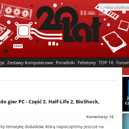
Załóż konto
zje
Zestawy Komputerowe
Poradniki
Felietony
TOP 10
Foru
 gier PC - Część 2. Half-Life 2, BioShock,
C
Komentarzy: 14
y tematykę dodatków, którą napoczęliśmy jeszcze na