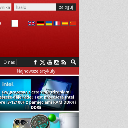
m
O nas
Najnowsze artykuły
Czy procesor z czterema rdzeniami
jeszcze daje radę? Test procesora Intel
ore i3-12100F z pamięciami RAM DDR4 i
DDR5