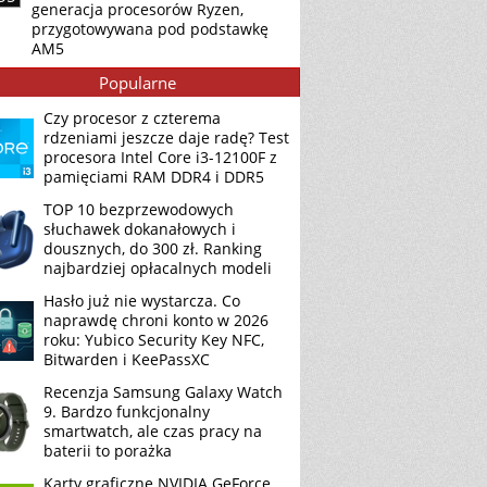
generacja procesorów Ryzen,
przygotowywana pod podstawkę
AM5
Popularne
Czy procesor z czterema
rdzeniami jeszcze daje radę? Test
procesora Intel Core i3-12100F z
pamięciami RAM DDR4 i DDR5
TOP 10 bezprzewodowych
słuchawek dokanałowych i
dousznych, do 300 zł. Ranking
najbardziej opłacalnych modeli
Hasło już nie wystarcza. Co
naprawdę chroni konto w 2026
roku: Yubico Security Key NFC,
Bitwarden i KeePassXC
Recenzja Samsung Galaxy Watch
9. Bardzo funkcjonalny
smartwatch, ale czas pracy na
baterii to porażka
Karty graficzne NVIDIA GeForce