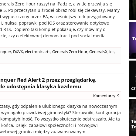
nerals Zero Hour ruszył na iPadzie, a w tle przewija się
e 5. Po przeczytaniu źródeł obraz robi się ciekawszy. Mamy
od wypuszczony przez EA, wcześniejszy fork przygotowany
 Linuksa, poprawki pod iOS oraz sterowanie dotykowe
d RTS. Dopiero taki komplet pokazuje, czy mówimy o
cie, czy o efektownej demonstracji pod social media.
T
nquer
,
DXVK
,
electronic arts
,
Generals Zero Hour
,
GeneralsX
,
ios
,
uer Red Alert 2 przez przeglądarkę.
ide udostępnia klasyka każdemu
cz
Komentarzy: 9
czasy, gdy odpalenie ulubionego klasyka na nowoczesnym
wymagało prawdziwej gimnastyki? Sterowniki, konfiguracja
kompatybilność. To wszystko skutecznie odstraszało. Ale ta
Te
 końca. Dzięki zapałowi społeczności i rozwojowi
To
i webowej granica między zaawansowanym