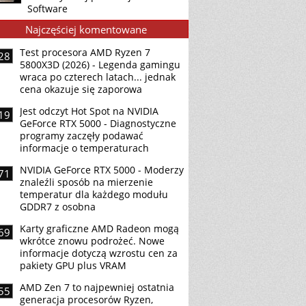
Software
Najczęściej komentowane
Test procesora AMD Ryzen 7
28
5800X3D (2026) - Legenda gamingu
wraca po czterech latach... jednak
cena okazuje się zaporowa
Jest odczyt Hot Spot na NVIDIA
19
GeForce RTX 5000 - Diagnostyczne
programy zaczęły podawać
informacje o temperaturach
NVIDIA GeForce RTX 5000 - Moderzy
71
znaleźli sposób na mierzenie
temperatur dla każdego modułu
GDDR7 z osobna
Karty graficzne AMD Radeon mogą
69
wkrótce znowu podrożeć. Nowe
informacje dotyczą wzrostu cen za
pakiety GPU plus VRAM
AMD Zen 7 to najpewniej ostatnia
55
generacja procesorów Ryzen,