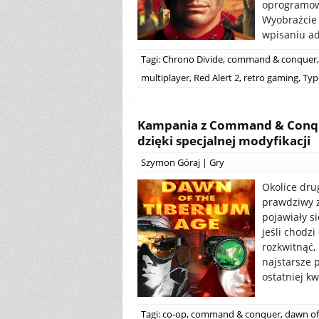
oprogramowa
Wyobraźcie 
wpisaniu a
Tagi:
Chrono Divide
,
command & conquer
,
multiplayer
,
Red Alert 2
,
retro gaming
,
Typ
Kampania z Command & Conque
dzięki specjalnej modyfikacji
Szymon Góraj
|
Gry
Okolice dru
prawdziwy z
pojawiały si
jeśli chodzi
rozkwitnąć
najstarsze 
ostatniej k
Tagi:
co-op
,
command & conquer
,
dawn of