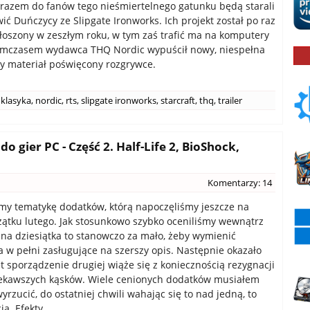
razem do fanów tego nieśmiertelnego gatunku będą starali
ić Duńczycy ze Slipgate Ironworks. Ich projekt został po raz
łoszony w zeszłym roku, w tym zaś trafić ma na komputery
Tymczasem wydawca THQ Nordic wypuścił nowy, niespełna
 materiał poświęcony rozgrywce.
klasyka
,
nordic
,
rts
,
slipgate ironworks
,
starcraft
,
thq
,
trailer
 gier PC - Część 2. Half-Life 2, BioShock,
Komentarzy: 14
y tematykę dodatków, którą napoczęliśmy jeszcze na
tku lutego. Jak stosunkowo szybko oceniliśmy wewnątrz
edna dziesiątka to stanowczo za mało, żeby wymienić
a w pełni zasługujące na szerszy opis. Następnie okazało
et sporządzenie drugiej wiąże się z koniecznością rezygnacji
ciekawszych kąsków. Wiele cenionych dodatków musiałem
wyrzucić, do ostatniej chwili wahając się to nad jedną, to
ą. Efekty...