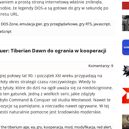
niem a prostą stroną internetową właśnie zniknęła.
sobie, że legendy DOS-a są gotowe do gry w sekundę po
dresu URL.
DOS Zone
,
emulacja gier
,
gry przeglądarkowe
,
gry RTS
,
javascript
,
eScript
r: Tiberian Dawn do ogrania w kooperacji
Komentarzy: 9
giej połowy lat 90. i początek XXI wieku przypadają na
łoty okres strategii czasu rzeczywistego. Wtedy to
ę tytuły, które do dziś na ogół uważa się za niedoścignione,
 o ten gatunek. Jedną z wielkich serii, jakie zdążyły
, było Command & Conquer od studia Westwood. Nawet te
pozycje są pamiętane, a nierzadko nawet ogrywane. W tej
westii naturalnie pomocne jest środowisko moderskie.
 the tiberium age
,
ea
,
gry
,
kooperacja
,
mod
,
modyfikacja
,
red alert
,