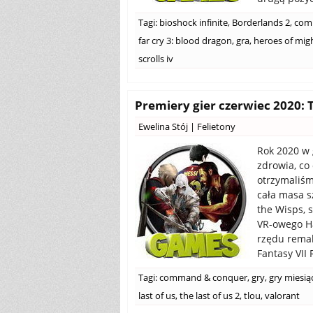
Tagi:
bioshock infinite
,
Borderlands 2
,
com
far cry 3: blood dragon
,
gra
,
heroes of migh
scrolls iv
Premiery gier czerwiec 2020: T
Ewelina Stój
|
Felietony
Rok 2020 w 
zdrowia, co
otrzymaliśm
cała masa s
the Wisps, 
VR-owego Hal
rzędu remake
Fantasy VII 
Tagi:
command & conquer
,
gry
,
gry miesią
last of us
,
the last of us 2
,
tlou
,
valorant