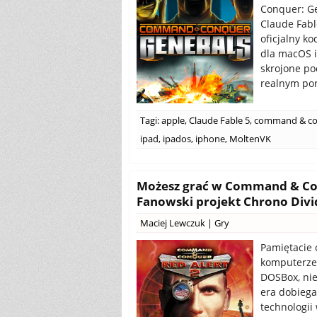
Conquer: Ge
Claude Fabl
oficjalny k
dla macOS i
skrojone po
realnym por
Tagi:
apple
,
Claude Fable 5
,
command & co
ipad
,
ipados
,
iphone
,
MoltenVK
Możesz grać w Command & Conq
Fanowski projekt Chrono Div
Maciej Lewczuk
|
Gry
Pamiętacie 
komputerze 
DOSBox, nie
era dobiega
technologi