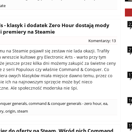
ate
2
- klasyk i dodatek Zero Hour dostają mody
ji premiery na Steamie
Komentarzy: 13
2
mu na Steamie pojawił się zestaw nie lada okazji. Trafiły
wreszcie kultowe gry Electronic Arts - warto przy tym
że jeszcze przez kilka dni możemy zakupić za świetne ceny
 z serii Populous czy właśnie Command & Conquer. Co
1
iera owych klasyków miała miejsce dawno temu, przez co
ie ich na najnowszym sprzęcie może być nieco
zne. Ale społeczność moderska nie śpi.
1
nquer generals
,
command & conquer generals - zero hour
,
ea
,
ry
,
origin
,
steam
1
gier do oferty na Steam. Wśród nich Command