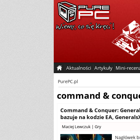
Aktualności
Artykuły
Mini-recen
PurePC.pl
command & conqu
Command & Conquer: Generals 
bazuje na kodzie EA, GeneralsX
Maciej Lewczuk
|
Gry
Nagłówek br