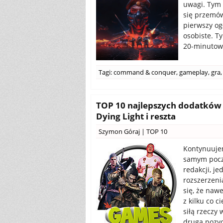
uwagi. Tym 
się przemów
pierwszy og
osobiste. 
20-minutowy
Tagi:
command & conquer
,
gameplay
,
gra
,
TOP 10 najlepszych dodatków do
Dying Light i reszta
Szymon Góraj
|
TOP 10
Kontynuujem
samym począ
redakcji, j
rozszerzeni
się, że naw
z kilku co 
siłą rzeczy 
drugą pozycj