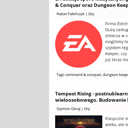
& Conquer oraz Dungeon Kee
Natan Faleńczyk
|
Gry
Firma Electr
Dużą zasług
zmierza w s
mogliśmy li
szyldem te
Keeper, czy
już teraz m
Tagi:
command & conquer
,
dungeon keep
Tempest Rising - postnuklearn
wieloosobowego. Budowanie ba
Szymon Góraj
|
Gry
Klasyczne s
wieku, ale 