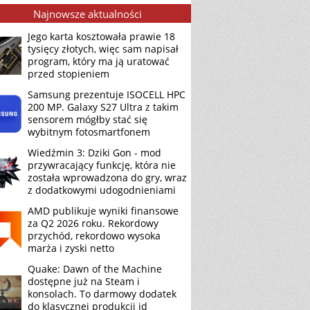
Najnowsze aktualności
Jego karta kosztowała prawie 18
tysięcy złotych, więc sam napisał
program, który ma ją uratować
przed stopieniem
Samsung prezentuje ISOCELL HPC
200 MP. Galaxy S27 Ultra z takim
sensorem mógłby stać się
wybitnym fotosmartfonem
Wiedźmin 3: Dziki Gon - mod
przywracający funkcję, która nie
została wprowadzona do gry, wraz
z dodatkowymi udogodnieniami
AMD publikuje wyniki finansowe
za Q2 2026 roku. Rekordowy
przychód, rekordowo wysoka
marża i zyski netto
Quake: Dawn of the Machine
dostępne już na Steam i
konsolach. To darmowy dodatek
do klasycznej produkcji id