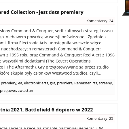
 Collection - jest data premiery
Komentarzy: 24
słony Command & Conquer, serii kultowych strategii czasu
go, niebawem powrócą w wersji odświeżonej. Zgodnie z
mi, firma Electronic Arts udostępniła wreszcie więcej
 o nadchodzących remasterach Command & Conquer:
wn z 1995 roku oraz Command & Conquer: Red Alert z 1996
e wszystkimi dodatkami (The Covert Operations,
ke i The Aftermath). Gry przygotowywane są przez studio
które skupia były członków Westwood Studios, czyli...
 premiery
,
ea
,
electronic arts
,
gra
,
premiera
,
Remaster
,
rts
,
screeny
,
przętowe
,
zwiastun
nia 2021, Battlefield 6 dopiero w 2022
Komentarzy: 25
racze zacierają ręce na konsole następnej generacji. W