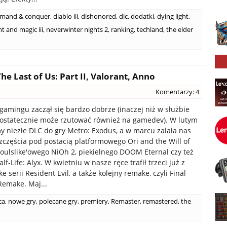
mand & conquer
,
diablo iii
,
dishonored
,
dlc
,
dodatki
,
dying light
,
t and magic iii
,
neverwinter nights 2
,
ranking
,
techland
,
the elder
he Last of Us: Part II, Valorant, Anno
Komentarzy: 4
gamingu zaczął się bardzo dobrze (inaczej niż w służbie
 ostatecznie może rzutować również na gamedev). W lutym
y niezłe DLC do gry Metro: Exodus, a w marcu zalała nas
zczęścia pod postacią platformowego Ori and the Will of
soulslike'owego NiOh 2, piekielnego DOOM Eternal czy też
f-Life: Alyx. W kwietniu w nasze ręce trafił trzeci już z
 serii Resident Evil, a także kolejny remake, czyli Final
Remake. Maj...
ca
,
nowe gry
,
polecane gry
,
premiery
,
Remaster
,
remastered
,
the