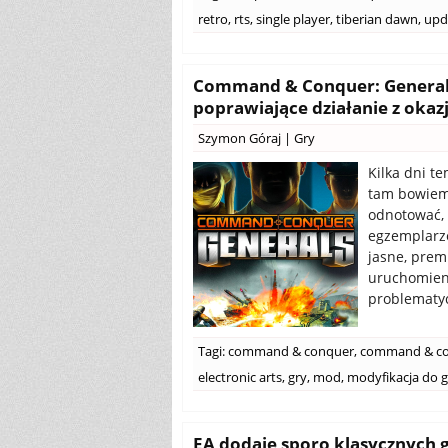
retro
,
rts
,
single player
,
tiberian dawn
,
upd
Command & Conquer: Generals 
poprawiające działanie z okaz
Szymon Góraj
|
Gry
Kilka dni te
tam bowiem 
odnotować, 
egzemplarze
jasne, prem
uruchomien
problematyc
Tagi:
command & conquer
,
command & co
electronic arts
,
gry
,
mod
,
modyfikacja do g
EA dodaje sporo klasycznych 