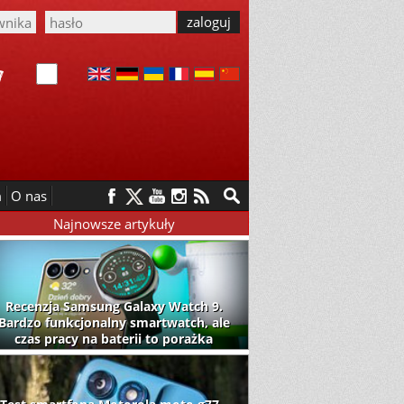
m
O nas
Najnowsze artykuły
Recenzja Samsung Galaxy Watch 9.
Bardzo funkcjonalny smartwatch, ale
czas pracy na baterii to porażka