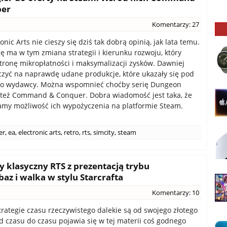
per
Komentarzy: 27
onic Arts nie cieszy się dziś tak dobrą opinią, jak lata temu.
ę ma w tym zmiana strategii i kierunku rozwoju, który
tronę mikropłatności i maksymalizacji zysków. Dawniej
czyć na naprawdę udane produkcje, które ukazały się pod
go wydawcy. Można wspomnieć choćby serię Dungeon
 też Command & Conquer. Dobra wiadomość jest taka, że
amy możliwość ich wypożyczenia na platformie Steam.
er
,
ea
,
electronic arts
,
retro
,
rts
,
simcity
,
steam
y klasyczny RTS z prezentacją trybu
z i walka w stylu Starcrafta
Komentarzy: 10
trategie czasu rzeczywistego dalekie są od swojego złotego
od czasu do czasu pojawia się w tej materii coś godnego