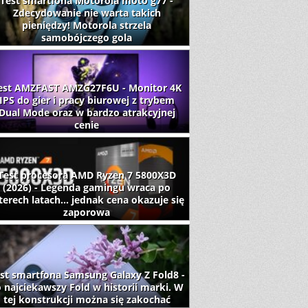
Test smartfona Motorola moto g77 -
Zdecydowanie nie warta takich
pieniędzy! Motorola strzela
samobójczego gola
est AMZFAST AMZG27F6U - Monitor 4K
IPS do gier i pracy biurowej z trybem
Dual Mode oraz w bardzo atrakcyjnej
cenie
Test procesora AMD Ryzen 7 5800X3D
(2026) - Legenda gamingu wraca po
terech latach... jednak cena okazuje się
zaporowa
st smartfona Samsung Galaxy Z Fold8 -
 najciekawszy Fold w historii marki. W
tej konstrukcji można się zakochać