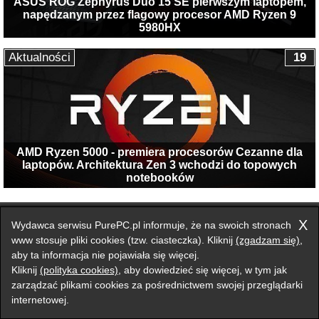
ASUS ROG Zephyrus Duo 15 SE pierwszym laptopem,
napędzanym przez flagowy procesor AMD Ryzen 9
5980HX
Aktualności
19
AMD Ryzen 5000 - premiera procesorów Cezanne dla
laptopów. Architektura Zen 3 wchodzi do topowych
notebooków
Przełącz na wersję klasyczną strony
X
Wydawca serwisu PurePC.pl informuje, że na swoich stronach
Zgłoś błąd na stronie
www stosuje pliki cookies (tzw. ciasteczka). Kliknij
(zgadzam się)
,
aby ta informacja nie pojawiała się więcej.
Forum
Redakcja
Reklama
Kontakt
Kliknij
(polityka cookies)
, aby dowiedzieć się więcej, w tym jak
zarządzać plikami cookies za pośrednictwem swojej przeglądarki
internetowej.