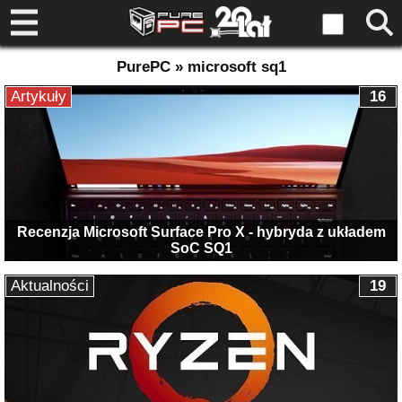
PurePC » microsoft sq1
Artykuły
16
Recenzja Microsoft Surface Pro X - hybryda z układem
SoC SQ1
Aktualności
19