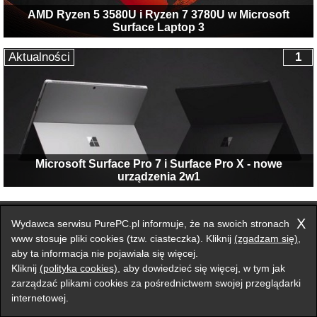
AMD Ryzen 5 3580U i Ryzen 7 3780U w Microsoft
Surface Laptop 3
Aktualności
1
Microsoft Surface Pro 7 i Surface Pro X - nowe
urządzenia 2w1
Przełącz na wersję klasyczną strony
X
Wydawca serwisu PurePC.pl informuje, że na swoich stronach
Zgłoś błąd na stronie
www stosuje pliki cookies (tzw. ciasteczka). Kliknij
(zgadzam się)
,
aby ta informacja nie pojawiała się więcej.
Forum
Redakcja
Reklama
Kontakt
Kliknij
(polityka cookies)
, aby dowiedzieć się więcej, w tym jak
zarządzać plikami cookies za pośrednictwem swojej przeglądarki
internetowej.