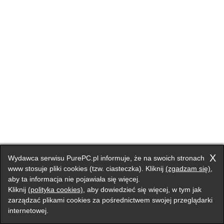
X
Wydawca serwisu PurePC.pl informuje, że na swoich stronach
www stosuje pliki cookies (tzw. ciasteczka). Kliknij
(zgadzam się)
,
aby ta informacja nie pojawiała się więcej.
Kliknij
(polityka cookies)
, aby dowiedzieć się więcej, w tym jak
zarządzać plikami cookies za pośrednictwem swojej przeglądarki
internetowej.