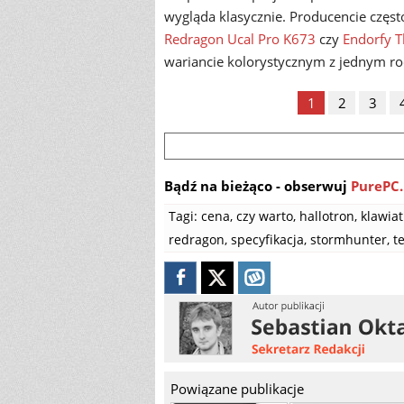
wygląda klasycznie. Producencie częst
Redragon Ucal Pro K673
czy
Endorfy 
wariancie kolorystycznym z jednym rod
1
2
3
Bądź na bieżąco - obserwuj
PurePC.
Tagi:
cena
,
czy warto
,
hallotron
,
klawiat
redragon
,
specyfikacja
,
stormhunter
,
t
Powiązane publikacje