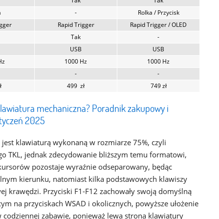
Tak
Tak
a
-
Rolka / Przycisk
igger
Rapid Trigger
Rapid Trigger / OLED
Tak
-
USB
USB
Hz
1000 Hz
1000 Hz
-
-
ł
499 zł
749 zł
klawiatura mechaniczna? Poradnik zakupowy i
styczeń 2025
st klawiaturą wykonaną w rozmiarze 75%, czyli
o TKL, jednak zdecydowanie bliższym temu formatowi,
kursorów pozostaje wyraźnie odseparowany, będąc
lnym kierunku, natomiast kilka podstawowych klawiszy
ej krawędzi. Przyciski F1-F12 zachowały swoją domyślną
ym na przyciskach WSAD i okolicznych, powyższe ułożenie
w codziennej zabawie, ponieważ lewa strona klawiatury