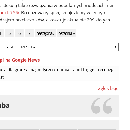
o stosują takie rozwiązania w popularnych modelach m.in.
Thock 75%
. Recenzowany sprzęt znajdziemy w jednym
zajem przełączników, a kosztuje aktualnie 299 złotych.
4
5
6
7
następna ›
ostatnia »
- SPIS TREŚCI -
pl na Google News
ura dla graczy
,
magnetyczna
,
opinia
,
rapid trigger
,
recenzja
,
est
Zgłoś błąd