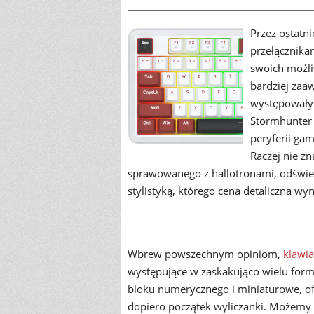
Przez ostatn
przełącznika
swoich możli
bardziej zaa
występowały 
Stormhunter
peryferii ga
Raczej nie z
sprawowanego z hallotronami, odświe
stylistyką, którego cena detaliczna wy
Wbrew powszechnym opiniom,
klawia
występujące w zaskakująco wielu fo
bloku numerycznego i miniaturowe, of
dopiero początek wyliczanki. Możemy