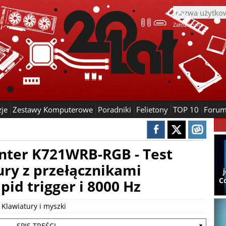
Załóż konto
zje
Zestawy Komputerowe
Poradniki
Felietony
TOP 10
Foru
ter K721WRB-RGB - Test
ury z przełącznikami
C
id trigger i 8000 Hz
|
Klawiatury i myszki
- SPIS TREŚCI -