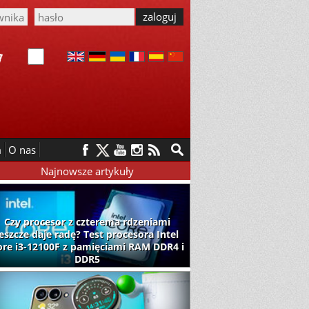
m
O nas
Najnowsze artykuły
Czy procesor z czterema rdzeniami
jeszcze daje radę? Test procesora Intel
ore i3-12100F z pamięciami RAM DDR4 i
DDR5