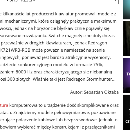
ie kilkanaście lat producenci klawiatur promowali modele z
mi mechanicznymi, które osiągnęły praktycznie maksimum
wości, jednak na horyzoncie błyskawicznie pojawiły się
wansowane rozwiązania. Switche magnetyczne dotychczas
przeważnie w drogich klawiaturach, jednak Redragon
 K721WRB-RGB może poważnie namieszać na scenie
mingowych, ponieważ jest bardzo atrakcyjnie wyceniony.
najdziecie konkurencyjnego modelu w formacie 75%,
żaniem 8000 Hz oraz charakteryzującego się niebanalną
T
nosi 300 złotych. Właśnie taki jest Redragon Stormhunter...
Autor: Sebastian Oktaba
tura
komputerowa to urządzenie dość skomplikowane oraz
rmatach. Znajdziemy modele pełnowymiarowe, pozbawione
erujące połączenie kablowe lub bezprzewodowe. Jednak to
cz
 bowiem wybierać między konstrukcjami z przełącznikami