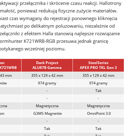
tywacji przełącznika i skrócenie czasu reakcji. Hallotrony
małość, ponieważ redukują fizyczne zużycie materiałów.
ast czas wymagany do rejestracji ponownego kliknięcia
natychmiast po delikatnym poluzowaniu, niezależnie od
zełączniki z efektem Halla stanowią najlepsze rozwiązanie
Stormhunter K721WRB-RGB przesuwa jednak granicę
espotykanego wcześniej poziomu.
gon
Dark Project
SteelSeries
 K721WRB
ALU87B Gamma
APEX PRO TKL Gen 3
x 43 mm
355 x 129 x 42 mm
355 x 129 x 42 mm
amów
974 gramy
974 gramy
-
Tak
-
-
czna
Magnetyczna
Magnetyczna
on
G3MS Magnetite
OmniPoint 3.0
-
-
Tak
Tak