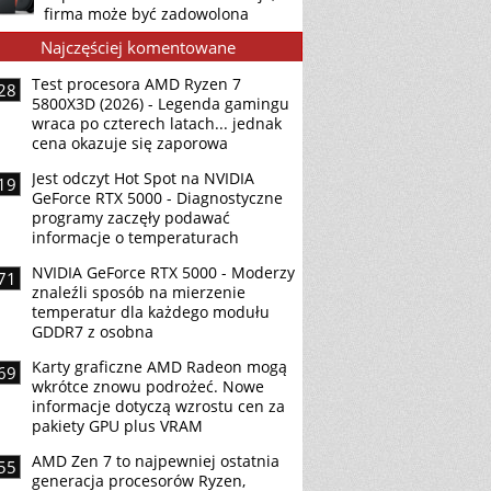
firma może być zadowolona
Najczęściej komentowane
Test procesora AMD Ryzen 7
28
5800X3D (2026) - Legenda gamingu
wraca po czterech latach... jednak
cena okazuje się zaporowa
Jest odczyt Hot Spot na NVIDIA
19
GeForce RTX 5000 - Diagnostyczne
programy zaczęły podawać
informacje o temperaturach
NVIDIA GeForce RTX 5000 - Moderzy
71
znaleźli sposób na mierzenie
temperatur dla każdego modułu
GDDR7 z osobna
Karty graficzne AMD Radeon mogą
69
wkrótce znowu podrożeć. Nowe
informacje dotyczą wzrostu cen za
pakiety GPU plus VRAM
AMD Zen 7 to najpewniej ostatnia
55
generacja procesorów Ryzen,