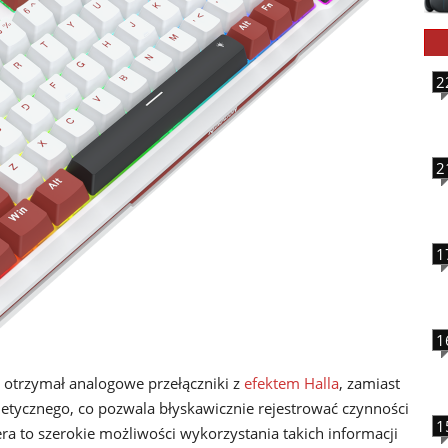
2
2
1
1
trzymał analogowe przełączniki z
efektem Halla
, zamiast
etycznego, co pozwala błyskawicznie rejestrować czynności
1
a to szerokie możliwości wykorzystania takich informacji