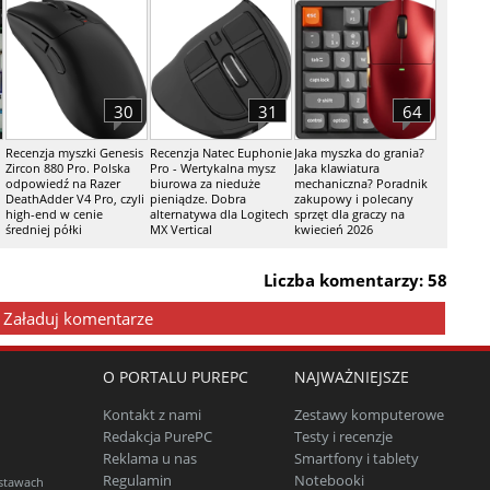
30
31
64
Recenzja myszki Genesis
Recenzja Natec Euphonie
Jaka myszka do grania?
Zircon 880 Pro. Polska
Pro - Wertykalna mysz
Jaka klawiatura
odpowiedź na Razer
biurowa za nieduże
mechaniczna? Poradnik
DeathAdder V4 Pro, czyli
pieniądze. Dobra
zakupowy i polecany
high-end w cenie
alternatywa dla Logitech
sprzęt dla graczy na
średniej półki
MX Vertical
kwiecień 2026
Liczba komentarzy: 58
Załaduj komentarze
O PORTALU PUREPC
NAJWAŻNIEJSZE
Kontakt z nami
Zestawy komputerowe
Redakcja PurePC
Testy i recenzje
Reklama u nas
Smartfony i tablety
Regulamin
Notebooki
estawach