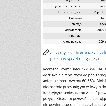
N-Key Rollover
Tak
Przyciski multimedialne
Rolk
Cecha szczególna
Rapid Tr
Hot Swap
Tak
Interfejs
USB
Odświeżanie
8000 
Inny kolor
-
Aktualna cena
299 z
Jaka myszka do grania? Jaka 
polecany sprzęt dla graczy na 
Redragon Stormhunter K721WRB-RGB je
odczuwalnie mniejszym od popularneg
aniżeli kompaktowemu 60-65%. Blok 
nieznacznie przesuniętym w lewym do
funkcyjnych umieszczono wzdłuż praw
pozycję. Graczom przeważnie operując
nie powinno specjalnie przeszkadzać 