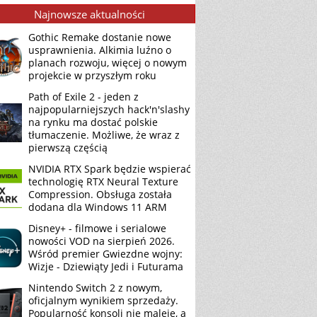
Najnowsze aktualności
Gothic Remake dostanie nowe
usprawnienia. Alkimia luźno o
planach rozwoju, więcej o nowym
projekcie w przyszłym roku
Path of Exile 2 - jeden z
najpopularniejszych hack'n'slashy
na rynku ma dostać polskie
tłumaczenie. Możliwe, że wraz z
pierwszą częścią
NVIDIA RTX Spark będzie wspierać
technologię RTX Neural Texture
Compression. Obsługa została
dodana dla Windows 11 ARM
Disney+ - filmowe i serialowe
nowości VOD na sierpień 2026.
Wśród premier Gwiezdne wojny:
Wizje - Dziewiąty Jedi i Futurama
Nintendo Switch 2 z nowym,
oficjalnym wynikiem sprzedaży.
Popularność konsoli nie maleje, a