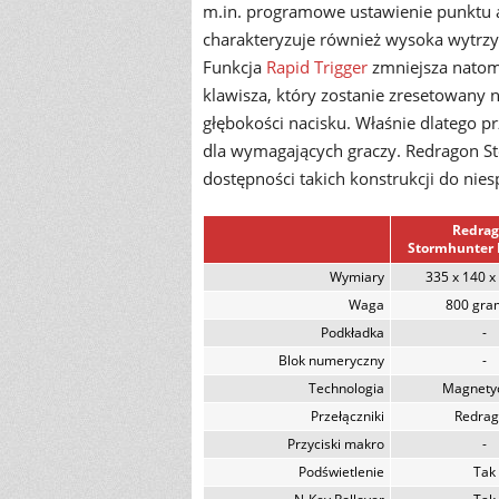
m.in. programowe ustawienie punktu ak
charakteryzuje również wysoka wytrzy
Funkcja
Rapid Trigger
zmniejsza natomi
klawisza, który zostanie zresetowany 
głębokości nacisku. Właśnie dlatego pr
dla wymagających graczy. Redragon 
dostępności takich konstrukcji do ni
Redra
Stormhunter
Wymiary
335 x 140 
Waga
800 gr
Podkładka
-
Blok numeryczny
-
Technologia
Magnety
Przełączniki
Redrag
Przyciski makro
-
Podświetlenie
Tak