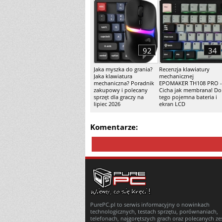
92
34
Jaka myszka do grania?
Recenzja klawiatury
Jaka klawiatura
mechanicznej
mechaniczna? Poradnik
EPOMAKER TH108 PRO -
zakupowy i polecany
Cicha jak membrana! Do
sprzęt dla graczy na
tego pojemna bateria i
lipiec 2026
ekran LCD
Komentarze:
PurePC.pl to serwis informacyjny o nowinkach
technologicznych, testach sprzętu, porównaniach,
telefonach, najgorętszych grach oraz polecanych z