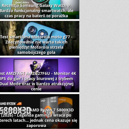
Recenzja Samsung Galaxy Watch 9.
Bardzo funkcjonalny smartwatch, ale
czas pracy na baterii to porażka
Test smartfona Motorola moto g77 -
Zdecydowanie nie warta takich
pieniędzy! Motorola strzela
samobójczego gola
est AMZFAST AMZG27F6U - Monitor 4K
IPS do gier i pracy biurowej z trybem
Dual Mode oraz w bardzo atrakcyjnej
cenie
Test procesora AMD Ryzen 7 5800X3D
(2026) - Legenda gamingu wraca po
terech latach... jednak cena okazuje się
zaporowa