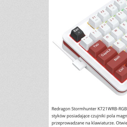
Redragon Stormhunter K721WRB-RGB o
styków posiadające czujniki pola magn
przeprowadzane na klawiaturze. Otwier