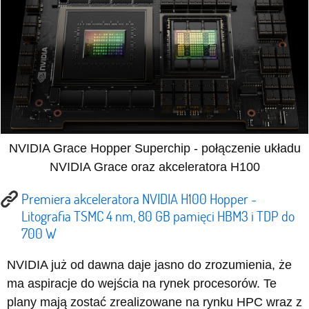
NVIDIA Grace Hopper Superchip - połączenie układu
NVIDIA Grace oraz akceleratora H100
Premiera akceleratora NVIDIA H100 Hopper -
Litografia TSMC 4 nm, 80 GB pamięci HBM3 i TDP do
700 W
NVIDIA już od dawna daje jasno do zrozumienia, że
ma aspiracje do wejścia na rynek procesorów. Te
plany mają zostać zrealizowane na rynku HPC wraz z