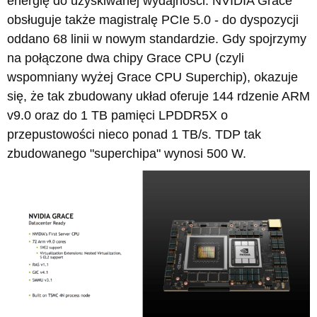
energię do uzyskiwanej wydajności. NVIDIA Grace
obsługuje także magistralę PCIe 5.0 - do dyspozycji
oddano 68 linii w nowym standardzie. Gdy spojrzymy
na połączone dwa chipy Grace CPU (czyli
wspomniany wyżej Grace CPU Superchip), okazuje
się, że tak zbudowany układ oferuje 144 rdzenie ARM
v9.0 oraz do 1 TB pamięci LPDDR5X o
przepustowości nieco ponad 1 TB/s. TDP tak
zbudowanego "superchipa" wynosi 500 W.