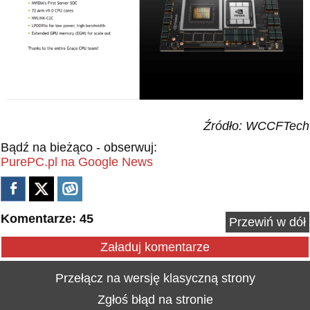
Źródło: WCCFTech
Bądź na bieżąco - obserwuj:
PurePC.pl na Google News
Komentarze: 45
Przewiń w dół
Załaduj komentarze
Przełącz na wersję klasyczną strony
Zgłoś błąd na stronie