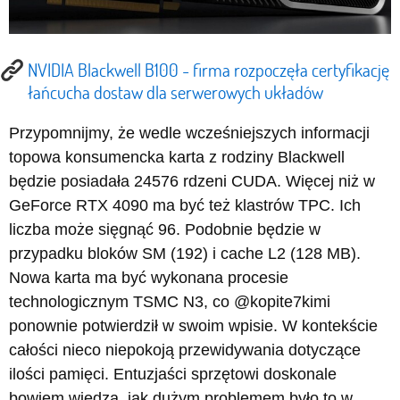
NVIDIA Blackwell B100 - firma rozpoczęła certyfikację
łańcucha dostaw dla serwerowych układów
Przypomnijmy, że wedle wcześniejszych informacji
topowa konsumencka karta z rodziny Blackwell
będzie posiadała 24576 rdzeni CUDA. Więcej niż w
GeForce RTX 4090 ma być też klastrów TPC. Ich
liczba może sięgnąć 96. Podobnie będzie w
przypadku bloków SM (192) i cache L2 (128 MB).
Nowa karta ma być wykonana procesie
technologicznym TSMC N3, co @kopite7kimi
ponownie potwierdził w swoim wpisie. W kontekście
całości nieco niepokoją przewidywania dotyczące
ilości pamięci. Entuzjaści sprzętowi doskonale
bowiem wiedzą, jak dużym problemem było to w