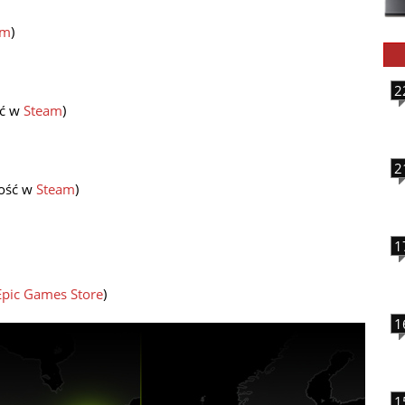
am
)
2
ść w
Steam
)
2
wość w
Steam
)
1
Epic Games Store
)
1
1