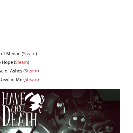
 of Medan (
Steam
)
e Hope (
Steam
)
e of Ashes (
Steam
)
evil in Me (
Steam
)