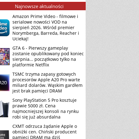
Najnowsze aktualności
Amazon Prime Video - filmowe i
serialowe nowości VOD na
sierpień 2026. Wśród premier
Norymberga, Barreda, Reacher i
Uciekaj!
GTA 6 - Pierwszy gameplay
zostanie opublikowany pod koniec
sierpnia... początkowo tylko na
platformie Netflix
TSMC trzyma zapasy gotowych
procesorów Apple A20 Pro warte
miliard dolarów. Wąskim gardłem
jest brak pamięci DRAM
Sony PlayStation 5 Pro kosztuje
prawie 5000 zł. Cena
najmocniejszej konsoli na rynku
robi się już absurdalna
CXMT odrzuca żądanie Apple o
obniżki cen. Chiński producent
pamięci DRAM ma dziś