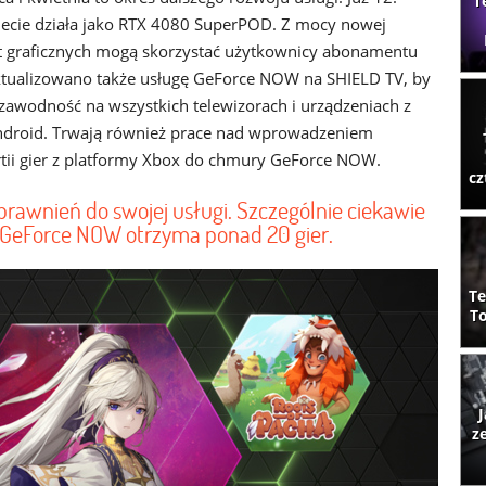
T
iecie działa jako RTX 4080 SuperPOD. Z mocy nowej
rt graficznych mogą skorzystać użytkownicy abonamentu
ktualizowano także usługę GeForce NOW na SHIELD TV, by
zawodność na wszystkich telewizorach i urządzeniach z
droid. Trwają również prace nad wprowadzeniem
rtii gier z platformy Xbox do chmury GeForce NOW.
cz
awnień do swojej usługi. Szczególnie ciekawie
y GeForce NOW otrzyma ponad 20 gier.
Te
To
J
z