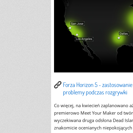
Forza Horizon 5 - zastosowani
problemy podczas rozgrywki
Co więcej, na kwiecień zaplanowano aż
premierowo Meet Your Maker od twórc
wyczekiwana druga odsłona Dead Island
znakomicie ocenianych niepokojących 