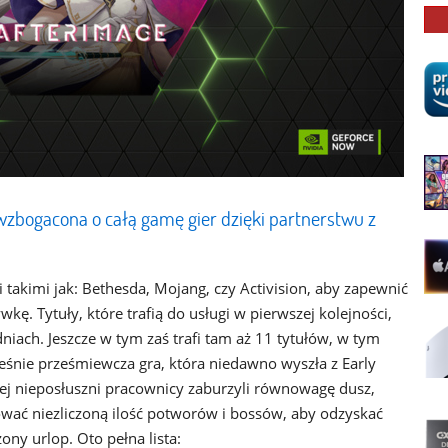
zbogacona o całą gamę gier dzięki partnerstwu z
 takimi jak: Bethesda, Mojang, czy Activision, aby zapewnić
kę. Tytuły, które trafią do usługi w pierwszej kolejności,
iach. Jeszcze w tym zaś trafi tam aż 11 tytułów, w tym
eśnie prześmiewcza gra, która niedawno wyszła z Early
rej nieposłuszni pracownicy zaburzyli równowagę dusz,
ować niezliczoną ilość potworów i bossów, aby odzyskać
ny urlop. Oto pełna lista: