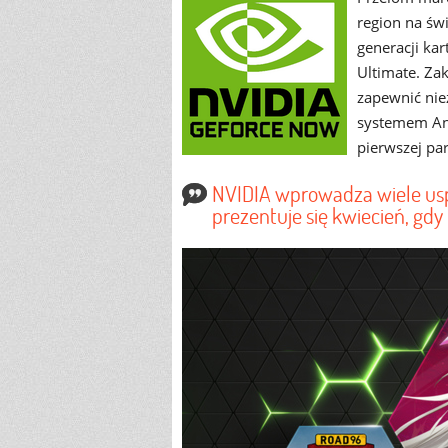
region na św
generacji ka
Ultimate. Za
zapewnić nie
systemem An
pierwszej pa
NVIDIA wprowadza wiele uspr
prezentuje się kwiecień, gd