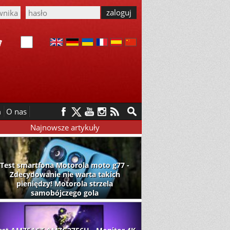
m
O nas
Najnowsze artykuły
Test smartfona Motorola moto g77 -
Zdecydowanie nie warta takich
pieniędzy! Motorola strzela
samobójczego gola