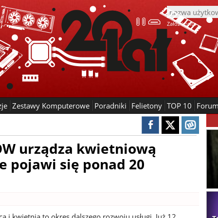
Załóż konto
zje
Zestawy Komputerowe
Poradniki
Felietony
TOP 10
Foru
OW urządza kwietniową
e pojawi się ponad 20
 i kwietnia to okres dalszego rozwoju usługi. Już 12.