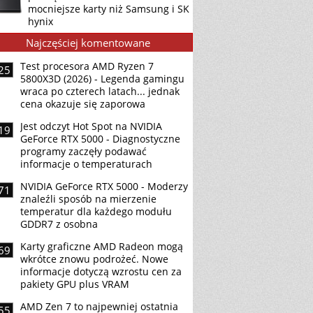
mocniejsze karty niż Samsung i SK
hynix
Najczęściej komentowane
Test procesora AMD Ryzen 7
25
5800X3D (2026) - Legenda gamingu
wraca po czterech latach... jednak
cena okazuje się zaporowa
Jest odczyt Hot Spot na NVIDIA
19
GeForce RTX 5000 - Diagnostyczne
programy zaczęły podawać
informacje o temperaturach
NVIDIA GeForce RTX 5000 - Moderzy
71
znaleźli sposób na mierzenie
temperatur dla każdego modułu
GDDR7 z osobna
Karty graficzne AMD Radeon mogą
69
wkrótce znowu podrożeć. Nowe
informacje dotyczą wzrostu cen za
pakiety GPU plus VRAM
AMD Zen 7 to najpewniej ostatnia
55