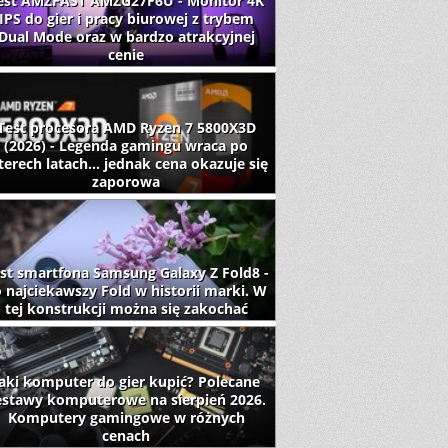
est AMZFAST AMZG27F6U - Monitor 4K
IPS do gier i pracy biurowej z trybem
Dual Mode oraz w bardzo atrakcyjnej
cenie
Test procesora AMD Ryzen 7 5800X3D
(2026) - Legenda gamingu wraca po
terech latach... jednak cena okazuje się
zaporowa
st smartfona Samsung Galaxy Z Fold8 -
 najciekawszy Fold w historii marki. W
tej konstrukcji można się zakochać
aki komputer do gier kupić? Polecane
estawy komputerowe na sierpień 2026.
Komputery gamingowe w różnych
cenach