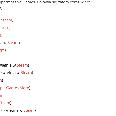
Supermassive Games. Pojawia się zatem coraz więcej
.
w
Steam
)
Steam
)
m
)
nia w
Steam
)
eam
)
kwietnia w
Steam
)
9 kwietnia w
Steam
)
m
)
pic Games Store
)
am
)
Steam
)
27 kwietnia w
Steam
)