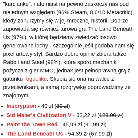
"karciankę", natomiast na pewno zaskoczy nas pod
niejednym względem (96% Steam, 8,6/10 Metacritic),
kiedy zanurzymy się w jej mrocznej historii. Dobrze
zapowiada się również turowa gra The Land Beneath
Us (97%), w której będziemy zwiedzać losowo
generowane lochy - szczególnie jeśli podoba nam się
pixel artowy styl. Bardzo dobre opinie zbiera także
Rabbit and Steel (98%), która sporo mechanik
pożycza z gier MMO, jednak jest pełnoprawną grą z
gatunku
roguelike
. Skupia się ona na walce z
przeciwnikami, a samą rozgrywkę poprowadzimy ze
znajomymi.
Inscryption
- 40 zł (
80 zł
)
Sid Meier's Civilization V
- 32,22 zł (
128,90 zł
)
Paint the Town Red
- 45,99 zł (
91,99 zł
)
The Land Beneath Us
- 54,39 zł (
67,99 zł
)