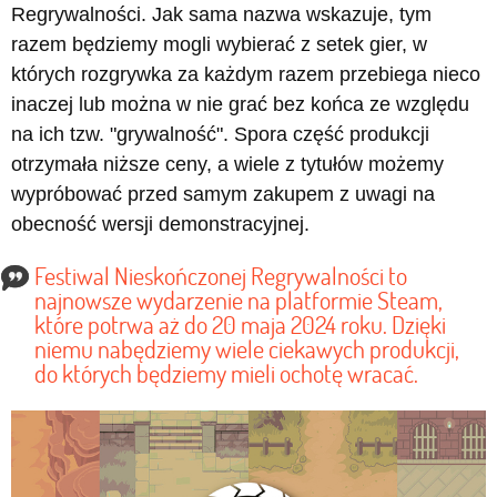
Regrywalności. Jak sama nazwa wskazuje, tym
razem będziemy mogli wybierać z setek gier, w
których rozgrywka za każdym razem przebiega nieco
inaczej lub można w nie grać bez końca ze względu
na ich tzw. "grywalność". Spora część produkcji
otrzymała niższe ceny, a wiele z tytułów możemy
wypróbować przed samym zakupem z uwagi na
obecność wersji demonstracyjnej.
Festiwal Nieskończonej Regrywalności to
najnowsze wydarzenie na platformie Steam,
które potrwa aż do 20 maja 2024 roku. Dzięki
niemu nabędziemy wiele ciekawych produkcji,
do których będziemy mieli ochotę wracać.