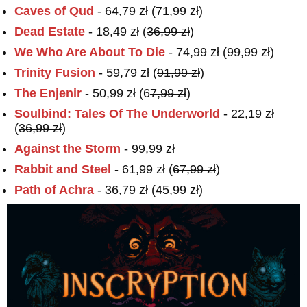
Caves of Qud
- 64,79 zł (
71,99 zł
)
Dead Estate
- 18,49 zł (
36,99 zł
)
We Who Are About To Die
- 74,99 zł (
99,99 zł
)
Trinity Fusion
- 59,79 zł (
91,99 zł
)
The Enjenir
- 50,99 zł (6
7,99 zł
)
Soulbind: Tales Of The Underworld
- 22,19 zł
(
36,99 zł
)
Against the Storm
- 99,99 zł
Rabbit and Steel
- 61,99 zł (
67,99 zł
)
Path of Achra
- 36,79 zł (4
5,99 zł
)