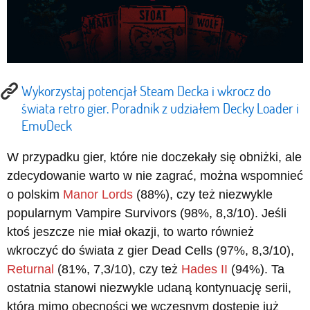
Wykorzystaj potencjał Steam Decka i wkrocz do
świata retro gier. Poradnik z udziałem Decky Loader i
EmuDeck
W przypadku gier, które nie doczekały się obniżki, ale
zdecydowanie warto w nie zagrać, można wspomnieć
o polskim
Manor Lords
(88%), czy też niezwykle
popularnym Vampire Survivors (98%, 8,3/10). Jeśli
ktoś jeszcze nie miał okazji, to warto również
wkroczyć do świata z gier Dead Cells (97%, 8,3/10),
Returnal
(81%, 7,3/10), czy też
Hades II
(94%). Ta
ostatnia stanowi niezwykle udaną kontynuację serii,
która mimo obecności we wczesnym dostępie już