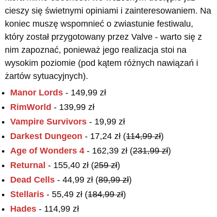
cieszy się świetnymi opiniami i zainteresowaniem. Na
koniec muszę wspomnieć o zwiastunie festiwalu,
który został przygotowany przez Valve - warto się z
nim zapoznać, ponieważ jego realizacja stoi na
wysokim poziomie (pod kątem różnych nawiązań i
żartów sytuacyjnych).
Manor Lords
- 149,99 zł
RimWorld
- 139,99 zł
Vampire Survivors
- 19,99 zł
Darkest Dungeon
- 17,24 zł (
114,99 zł
)
Age of Wonders 4
- 162,39 zł (
231,99 zł
)
Returnal
- 155,40 zł (
259 zł
)
Dead Cells
- 44,99 zł (
89,99 zł
)
Stellaris
- 55,49 zł (
184,99 zł
)
Hades
- 114,99 zł