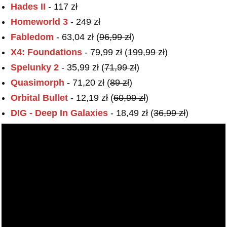
Hades II
- 117 zł
Homeworld 3
- 249 zł
Fabledom
- 63,04 zł (
96,99 zł
)
X4: Foundations
- 79,99 zł (
199,99 zł
)
Spelunky 2
- 35,99 zł (
71,99 zł
)
Quasimorph
- 71,20 zł (
89 z
ł)
Orbital Bullet
- 12,19 zł (
60,99 zł
)
DIG - Deep In Galaxies
- 18,49 zł (
36,99 zł
)