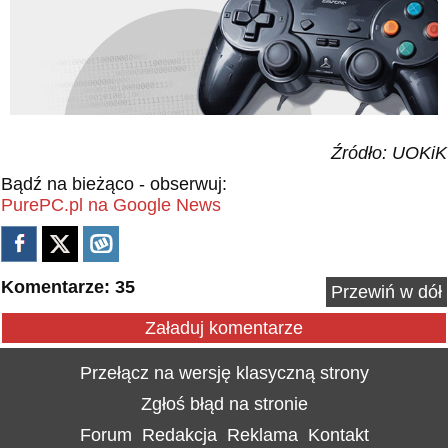
Źródło: UOKiK
Bądź na bieżąco - obserwuj:
PurePC.pl na Google News
Komentarze: 35
Przewiń w dół
Załaduj komentarze
Przełącz na wersję klasyczną strony
Zgłoś błąd na stronie
Forum
Redakcja
Reklama
Kontakt