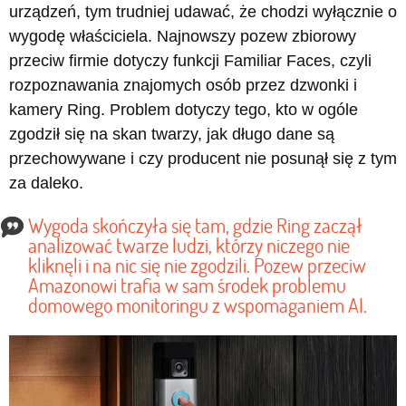
urządzeń, tym trudniej udawać, że chodzi wyłącznie o
wygodę właściciela. Najnowszy pozew zbiorowy
przeciw firmie dotyczy funkcji Familiar Faces, czyli
rozpoznawania znajomych osób przez dzwonki i
kamery Ring. Problem dotyczy tego, kto w ogóle
zgodził się na skan twarzy, jak długo dane są
przechowywane i czy producent nie posunął się z tym
za daleko.
Wygoda skończyła się tam, gdzie Ring zaczął
analizować twarze ludzi, którzy niczego nie
kliknęli i na nic się nie zgodzili. Pozew przeciw
Amazonowi trafia w sam środek problemu
domowego monitoringu z wspomaganiem AI.