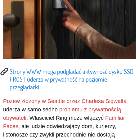
Strony WWW mogą podglądać aktywność dysku SSD.
FROST uderza w prywatność na poziomie
przeglądarki
Pozew złożony w Seattle przez Charlesa Sigwalta
uderza w samo sedno
problemu z prywatnością
obywateli
. Właściciel Ring może włączyć
Familiar
Faces
, ale ludzie odwiedzający dom, kurierzy,
listonosze czy zwykli przechodnie nie dostają