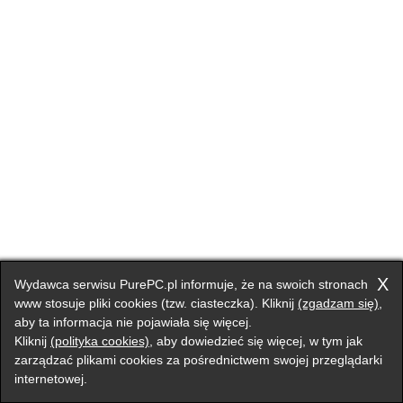
X
Wydawca serwisu PurePC.pl informuje, że na swoich stronach
www stosuje pliki cookies (tzw. ciasteczka). Kliknij
(zgadzam się)
,
aby ta informacja nie pojawiała się więcej.
Kliknij
(polityka cookies)
, aby dowiedzieć się więcej, w tym jak
zarządzać plikami cookies za pośrednictwem swojej przeglądarki
internetowej.