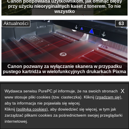
Canon podpowiada użytkownikom, jak ominąć błędy
przy użyciu nieoryginalnych kaset z tonerem. To nie
wszystko
Aktualności
63
Canon pozwany za wyłączanie skanera w przypadku
pustego kartridża w wielofunkcyjnych drukarkach Pixma
Przełącz na wersję klasyczną strony
X
Wydawca serwisu PurePC.pl informuje, że na swoich stronach
Zgłoś błąd na stronie
www stosuje pliki cookies (tzw. ciasteczka). Kliknij
(zgadzam się)
,
aby ta informacja nie pojawiała się więcej.
Forum
Redakcja
Reklama
Kontakt
Kliknij
(polityka cookies)
, aby dowiedzieć się więcej, w tym jak
zarządzać plikami cookies za pośrednictwem swojej przeglądarki
internetowej.