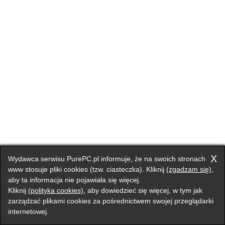
X
Wydawca serwisu PurePC.pl informuje, że na swoich stronach
www stosuje pliki cookies (tzw. ciasteczka). Kliknij
(zgadzam się)
,
aby ta informacja nie pojawiała się więcej.
Kliknij
(polityka cookies)
, aby dowiedzieć się więcej, w tym jak
zarządzać plikami cookies za pośrednictwem swojej przeglądarki
internetowej.