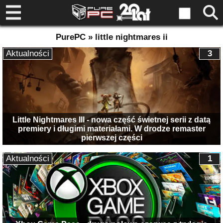
PurePC » little nightmares ii
Aktualności
3
Little Nightmares III - nowa część świetnej serii z datą
premiery i długimi materiałami. W drodze remaster
pierwszej części
Aktualności
1