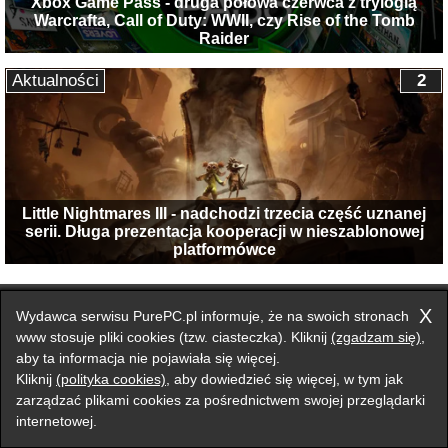
Xbox Game Pass - druga połowa czerwca z trylogią
Warcrafta, Call of Duty: WWII, czy Rise of the Tomb
Raider
Aktualności
2
Little Nightmares III - nadchodzi trzecia część uznanej
serii. Długa prezentacja kooperacji w nieszablonowej
platformówce
Przełącz na wersję klasyczną strony
X
Wydawca serwisu PurePC.pl informuje, że na swoich stronach
Zgłoś błąd na stronie
www stosuje pliki cookies (tzw. ciasteczka). Kliknij
(zgadzam się)
,
aby ta informacja nie pojawiała się więcej.
Forum
Redakcja
Reklama
Kontakt
Kliknij
(polityka cookies)
, aby dowiedzieć się więcej, w tym jak
zarządzać plikami cookies za pośrednictwem swojej przeglądarki
internetowej.