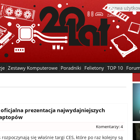
Załóż konto
zje
Zestawy Komputerowe
Poradniki
Felietony
TOP 10
Foru
 oficjalna prezentacja najwydajniejszych
 laptopów
Komentarzy: 4
rozpoczynają się właśnie targi CES, które po raz kolejny są