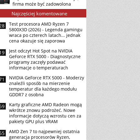
firma może być zadowolona
Najczęściej komentowane
Test procesora AMD Ryzen 7
28
5800X3D (2026) - Legenda gamingu
wraca po czterech latach... jednak
cena okazuje się zaporowa
Jest odczyt Hot Spot na NVIDIA
19
GeForce RTX 5000 - Diagnostyczne
programy zaczęły podawać
informacje o temperaturach
NVIDIA GeForce RTX 5000 - Moderzy
71
znaleźli sposób na mierzenie
temperatur dla każdego modułu
GDDR7 z osobna
Karty graficzne AMD Radeon mogą
69
wkrótce znowu podrożeć. Nowe
informacje dotyczą wzrostu cen za
pakiety GPU plus VRAM
AMD Zen 7 to najpewniej ostatnia
55
generacja procesorów Ryzen,