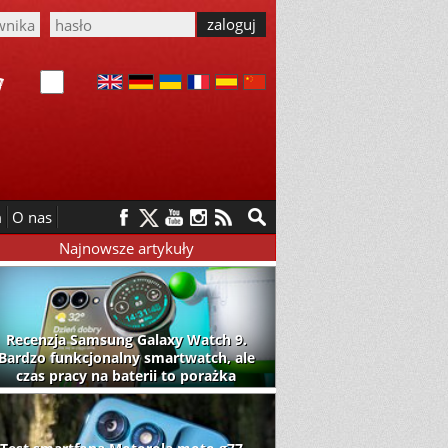
m
O nas
Najnowsze artykuły
Recenzja Samsung Galaxy Watch 9.
Bardzo funkcjonalny smartwatch, ale
czas pracy na baterii to porażka