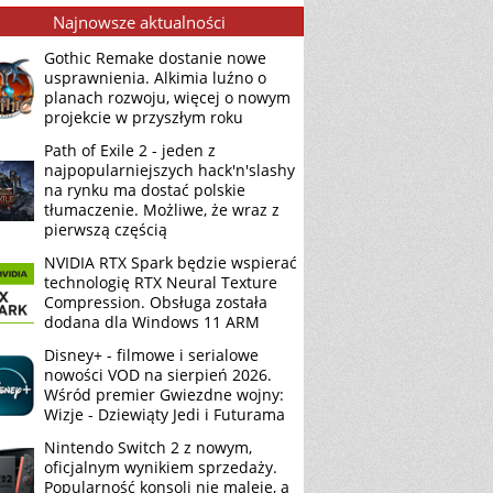
Najnowsze aktualności
Gothic Remake dostanie nowe
usprawnienia. Alkimia luźno o
planach rozwoju, więcej o nowym
projekcie w przyszłym roku
Path of Exile 2 - jeden z
najpopularniejszych hack'n'slashy
na rynku ma dostać polskie
tłumaczenie. Możliwe, że wraz z
pierwszą częścią
NVIDIA RTX Spark będzie wspierać
technologię RTX Neural Texture
Compression. Obsługa została
dodana dla Windows 11 ARM
Disney+ - filmowe i serialowe
nowości VOD na sierpień 2026.
Wśród premier Gwiezdne wojny:
Wizje - Dziewiąty Jedi i Futurama
Nintendo Switch 2 z nowym,
oficjalnym wynikiem sprzedaży.
Popularność konsoli nie maleje, a