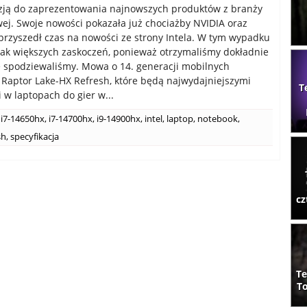
zją do zaprezentowania najnowszych produktów z branży
j. Swoje nowości pokazała już chociażby NVIDIA oraz
przyszedł czas na nowości ze strony Intela. W tym wypadku
ak większych zaskoczeń, ponieważ otrzymaliśmy dokładnie
ię spodziewaliśmy. Mowa o 14. generacji mobilnych
Raptor Lake-HX Refresh, które będą najwydajniejszymi
T
 w laptopach do gier w...
i7-14650hx
,
i7-14700hx
,
i9-14900hx
,
intel
,
laptop
,
notebook
,
sh
,
specyfikacja
cz
Te
To