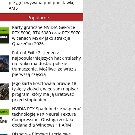
przygotowywana pod podstawkę
AM5
Popularne
Karty graficzne NVIDIA GeForce
RTX 5090, RTX 5080 oraz RTX 5070
w cenach MSRP jako atrakcja
QuakeCon 2026
Path of Exile 2 - jeden z
najpopularniejszych hack'n'slashy
na rynku ma dostać polskie
tłumaczenie. Możliwe, że wraz z
pierwszą częścią
Jego karta kosztowała prawie 18
tysięcy złotych, więc sam napisał
program, który ma ją uratować
przed stopieniem
NVIDIA RTX Spark będzie wspierać
technologię RTX Neural Texture
Compression. Obsługa została
dodana dla Windows 11 ARM
Disney+ - filmowe i serialowe