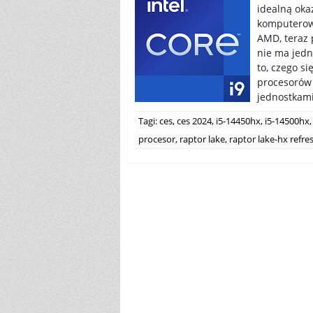
idealną oka
komputerowe
AMD, teraz 
nie ma jedn
to, czego s
procesorów 
jednostkami
Tagi:
ces
,
ces 2024
,
i5-14450hx
,
i5-14500hx
,
procesor
,
raptor lake
,
raptor lake-hx refre