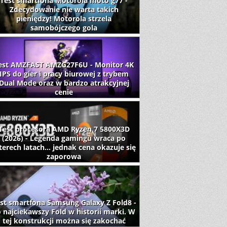
Test smartfona Motorola moto g77 -
Zdecydowanie nie warta takich
pieniędzy! Motorola strzela
samobójczego gola
est AMZFAST AMZG27F6U - Monitor 4K
IPS do gier i pracy biurowej z trybem
Dual Mode oraz w bardzo atrakcyjnej
cenie
Test procesora AMD Ryzen 7 5800X3D
(2026) - Legenda gamingu wraca po
terech latach... jednak cena okazuje się
zaporowa
st smartfona Samsung Galaxy Z Fold8 -
 najciekawszy Fold w historii marki. W
tej konstrukcji można się zakochać