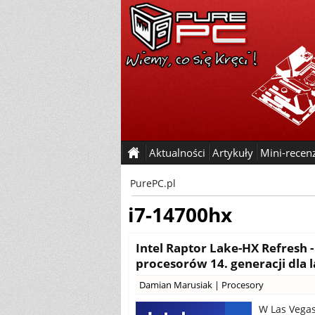
Aktualności
Artykuły
Mini-recen
PurePC.pl
i7-14700hx
Intel Raptor Lake-HX Refresh -
procesorów 14. generacji dla
Damian Marusiak
|
Procesory
W Las Vegas 