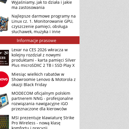
Wyjaśniamy, jak to działa i jakie
ma zastosowania
Najlepsze darmowe programy na
Linux cz. 1. Monitorowanie GPU,
czyszczenie pamięci, obsługa
słuchawek, muzyka i inne
Informacje prasowe
Lexar na CES 2026 wkracza w
kolejny rozdział z nowymi
produktami - karta pamięci Silver
Plus microSDXC 2 TB i SSD Play X
Miesiąc wielkich rabatów w
Showroomie Lenovo & Motorola z
okazji Black Friday
MODECOM oficjalnym polskim
partnerem NNG - profesjonalne
rozwiązania nawigacyjne iGO
przeznaczone dla kierowców
MSI prezentuje klawiaturę Strike
Pro Wireless - nową klasę
komfortu i precyzji