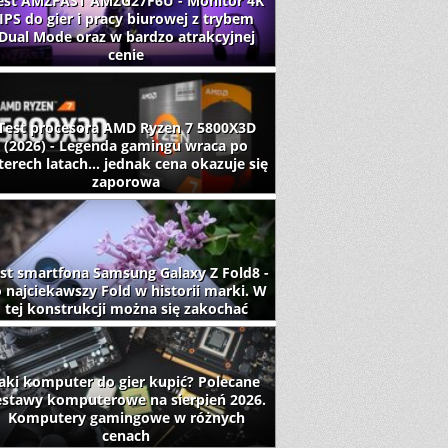
est AMZFAST AMZG27F6U - Monitor 4K
IPS do gier i pracy biurowej z trybem
Dual Mode oraz w bardzo atrakcyjnej
cenie
Test procesora AMD Ryzen 7 5800X3D
(2026) - Legenda gamingu wraca po
terech latach... jednak cena okazuje się
zaporowa
st smartfona Samsung Galaxy Z Fold8 -
 najciekawszy Fold w historii marki. W
tej konstrukcji można się zakochać
aki komputer do gier kupić? Polecane
estawy komputerowe na sierpień 2026.
Komputery gamingowe w różnych
cenach