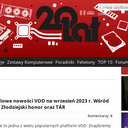
Załóż konto
zje
Zestawy Komputerowe
Poradniki
Felietony
TOP 10
Foru
alowe nowości VOD na wrzesień 2023 r. Wśród
Złodziejski honor oraz TÁR
Komentarzy: 8
 to jedna z wielu popularnych platform VOD. Znajdziemy