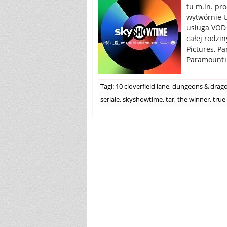
tu m.in. pr
wytwórnie U
usługa VOD 
całej rodzin
Pictures, P
Paramount+,
Tagi:
10 cloverfield lane
,
dungeons & drag
seriale
,
skyshowtime
,
tar
,
the winner
,
true 