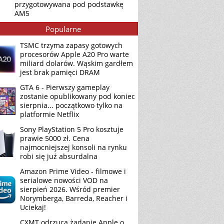
przygotowywana pod podstawkę
AM5
Popularne
TSMC trzyma zapasy gotowych
procesorów Apple A20 Pro warte
miliard dolarów. Wąskim gardłem
jest brak pamięci DRAM
GTA 6 - Pierwszy gameplay
zostanie opublikowany pod koniec
sierpnia... początkowo tylko na
platformie Netflix
Sony PlayStation 5 Pro kosztuje
prawie 5000 zł. Cena
najmocniejszej konsoli na rynku
robi się już absurdalna
Amazon Prime Video - filmowe i
serialowe nowości VOD na
sierpień 2026. Wśród premier
Norymberga, Barreda, Reacher i
Uciekaj!
CXMT odrzuca żądanie Apple o