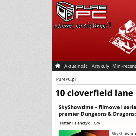
Aktualności
Artykuły
Mini-recen
PurePC.pl
10 cloverfield lane
SkyShowtime – filmowe i seri
premier Dungeons & Dragons: 
Natan Faleńczyk
|
Gry
SkyShowtime