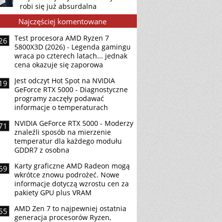
robi się już absurdalna
Najczęściej komentowane
Test procesora AMD Ryzen 7
26
5800X3D (2026) - Legenda gamingu
wraca po czterech latach... jednak
cena okazuje się zaporowa
Jest odczyt Hot Spot na NVIDIA
19
GeForce RTX 5000 - Diagnostyczne
programy zaczęły podawać
informacje o temperaturach
NVIDIA GeForce RTX 5000 - Moderzy
71
znaleźli sposób na mierzenie
temperatur dla każdego modułu
GDDR7 z osobna
Karty graficzne AMD Radeon mogą
69
wkrótce znowu podrożeć. Nowe
informacje dotyczą wzrostu cen za
pakiety GPU plus VRAM
AMD Zen 7 to najpewniej ostatnia
55
generacja procesorów Ryzen,