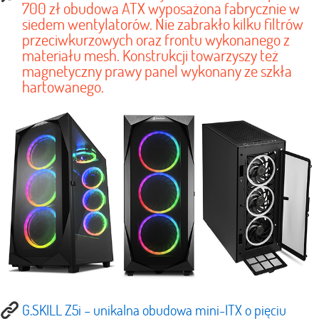
700 zł obudowa ATX wyposażona fabrycznie w
siedem wentylatorów. Nie zabrakło kilku filtrów
przeciwkurzowych oraz frontu wykonanego z
materiału mesh. Konstrukcji towarzyszy też
magnetyczny prawy panel wykonany ze szkła
hartowanego.
G.SKILL Z5i – unikalna obudowa mini-ITX o pięciu