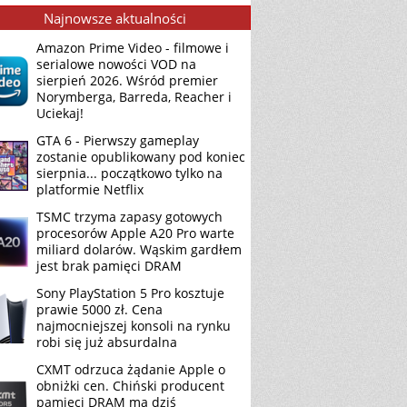
Najnowsze aktualności
Amazon Prime Video - filmowe i
serialowe nowości VOD na
sierpień 2026. Wśród premier
Norymberga, Barreda, Reacher i
Uciekaj!
GTA 6 - Pierwszy gameplay
zostanie opublikowany pod koniec
sierpnia... początkowo tylko na
platformie Netflix
TSMC trzyma zapasy gotowych
procesorów Apple A20 Pro warte
miliard dolarów. Wąskim gardłem
jest brak pamięci DRAM
Sony PlayStation 5 Pro kosztuje
prawie 5000 zł. Cena
najmocniejszej konsoli na rynku
robi się już absurdalna
CXMT odrzuca żądanie Apple o
obniżki cen. Chiński producent
pamięci DRAM ma dziś