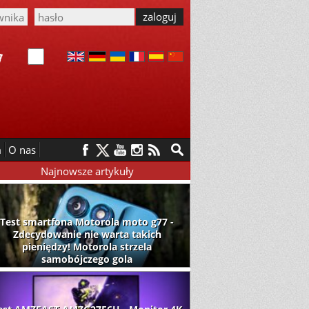
m
O nas
Najnowsze artykuły
Test smartfona Motorola moto g77 -
Zdecydowanie nie warta takich
pieniędzy! Motorola strzela
samobójczego gola