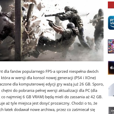
ent dla fanów popularnego FPS-a sprzed niespełna dwóch
, która w wersji dla konsol nowej generacji (PS4 i XOne)
naczone dla komputerowej edycji gry ważą już 26 GB. Sporo,
hętni do pobrania pełnej wersji aktualizacji dla PC (dla
 z co najmniej 6 GB VRAM) będą mieli do zassania aż 42 GB.
e aż tyle miejsca jest dosyć prozaiczny. Chodzi o to, że
h łatek dodawał nowe archiwa, przez co zaśmiecał się