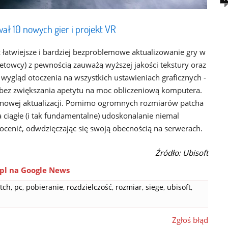
ał 10 nowych gier i projekt VR
ż łatwiejsze i bardziej bezproblemowe aktualizowanie gry w
cetowcy) z pewnością zauważą wyższej jakości tekstury oraz
 wygląd otoczenia na wszystkich ustawieniach graficznych -
ć bez zwiększania apetytu na moc obliczeniową komputera.
a nowej aktualizacji. Pomimo ogromnych rozmiarów patcha
a ciągłe (i tak fundamentalne) udoskonalanie niemal
docenić, odwdzięczając się swoją obecnością na serwerach.
Źródło: Ubisoft
pl na Google News
tch
,
pc
,
pobieranie
,
rozdzielczość
,
rozmiar
,
siege
,
ubisoft
,
Zgłoś błąd