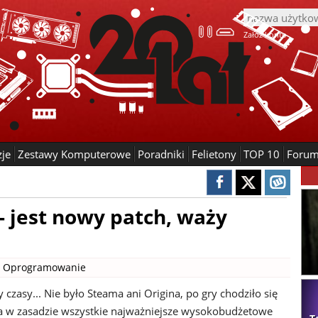
Załóż konto
zje
Zestawy Komputerowe
Poradniki
Felietony
TOP 10
Foru
- jest nowy patch, waży
|
Oprogramowanie
y czasy... Nie było Steama ani Origina, po gry chodziło się
a w zasadzie wszystkie najważniejsze wysokobudżetowe