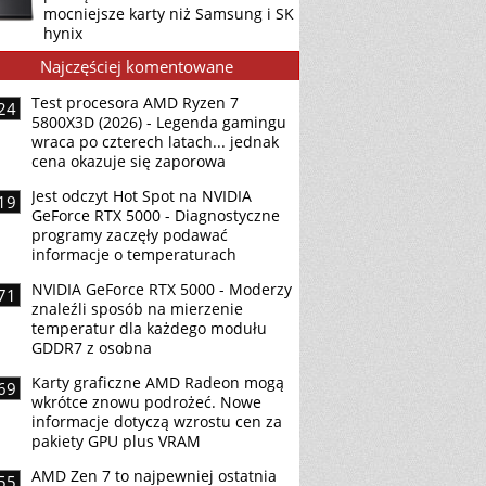
mocniejsze karty niż Samsung i SK
hynix
Najczęściej komentowane
Test procesora AMD Ryzen 7
24
5800X3D (2026) - Legenda gamingu
wraca po czterech latach... jednak
cena okazuje się zaporowa
Jest odczyt Hot Spot na NVIDIA
19
GeForce RTX 5000 - Diagnostyczne
programy zaczęły podawać
informacje o temperaturach
NVIDIA GeForce RTX 5000 - Moderzy
71
znaleźli sposób na mierzenie
temperatur dla każdego modułu
GDDR7 z osobna
Karty graficzne AMD Radeon mogą
69
wkrótce znowu podrożeć. Nowe
informacje dotyczą wzrostu cen za
pakiety GPU plus VRAM
AMD Zen 7 to najpewniej ostatnia
55