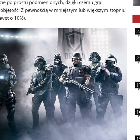
zie po prostu podmienionych, dzięki czemu gra
 objętość. Z pewnością w mniejszym lub większym stopniu
awet o 10%).
2
2
1
1
1