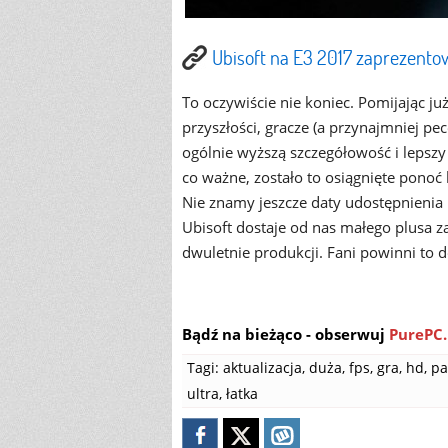
Ubisoft na E3 2017 zaprezentow
To oczywiście nie koniec. Pomijając ju
przyszłości, gracze (a przynajmniej pe
ogólnie wyższą szczegółowość i lepszy
co ważne, zostało to osiągnięte pono
Nie znamy jeszcze daty udostępnieni
Ubisoft dostaje od nas małego plusa z
dwuletnie produkcji. Fani powinni to 
Bądź na bieżąco - obserwuj
PurePC.
Tagi:
aktualizacja
,
duża
,
fps
,
gra
,
hd
,
pa
ultra
,
łatka