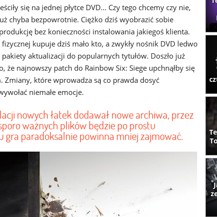
T
ściły się na jednej płytce DVD... Czy tego chcemy czy nie,
już chyba bezpowrotnie. Ciężko dziś wyobrazić sobie
rodukcję bez konieczności instalowania jakiegoś klienta.
 fizycznej kupuje dziś mało kto, a zwykły nośnik DVD ledwo
j pakiety aktualizacji do popularnych tytułów. Doszło już
o, że najnowszy patch do Rainbow Six: Siege upchnąłby się
cz
kim. Zmiany, które wprowadza są co prawda dosyć
 wywołać niemałe emocje.
lacji nowych łatek dodawał nowe archiwa, przez
z sporo ważnych plików będzie po prostu
Te
u gra paradoksalnie powinna mniej zajmować.
To
J
z