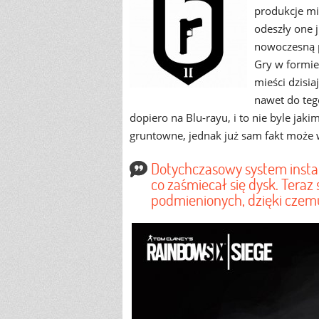
produkcje mie
odeszły one 
nowoczesną p
Gry w formie
mieści dzisia
nawet do teg
dopiero na Blu-rayu, i to nie byle ja
gruntowne, jednak już sam fakt może
Dotychczasowy system insta
co zaśmiecał się dysk. Tera
podmienionych, dzięki czem