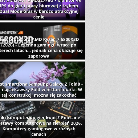
est AMZFAST AMZG27F6U - Monitor 4K
IPS do gier i pracy biurowej z trybem
Dual Mode oraz w bardzo atrakcyjnej
cenie
Test procesora AMD Ryzen 7 5800X3D
(2026) - Legenda gamingu wraca po
terech latach... jednak cena okazuje się
zaporowa
st smartfona Samsung Galaxy Z Fold8 -
 najciekawszy Fold w historii marki. W
tej konstrukcji można się zakochać
aki komputer do gier kupić? Polecane
estawy komputerowe na sierpień 2026.
Komputery gamingowe w różnych
cenach