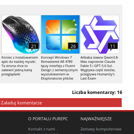
21
26
11
Koniec z instalowaniem
Koncept Windows 7
Alibaba stawia Qwen3.8-
apki do każdej myszki.
Remastered AR 4789
Max naprzeciw Claude
Ta strona chce to
łączy interfejs z Fluent
Fable 5 i GPT-5.6 Sol.
załatwić jedną kartą
Design z semantycznym
Wygrywa część testów,
przeglądarki
wyszukiwaniem w
przegrywa Humanity's
Eksploratorze plików
Last Exam
Liczba komentarzy: 16
Załaduj komentarze
O PORTALU PUREPC
NAJWAŻNIEJSZE
Kontakt z nami
Zestawy komputerowe