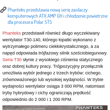
Phanteks przedstawia nową serię zasilaczy
komputerowych ATX AMP GH i chłodzenie powietrzne
dla procesora Polar ST5
Phanteks
przedstawił również długo wyczekiwany
wentylator T30-140, którego łopatki wykonano z
wytrzymałego polimeru ciekłokrystalicznego, a za
napęd odpowiada trójfazowy silnik sześciobiegunowy.
Seria T30
słynie z wysokiego ciśnienia statycznego
oraz dobrej kultury pracy. Trójpozycyjny przełącznik
umożliwia wybór jednego z trzech trybów: cichego,
zrównoważonego lub wysokiej wydajności. W trybie
wydajności wentylator osiąga 3 000 RPM, natomiast
tryby hybrydowy i cichy ograniczają prędkość
odpowiednio do 2 000 i 1 200 RPM.