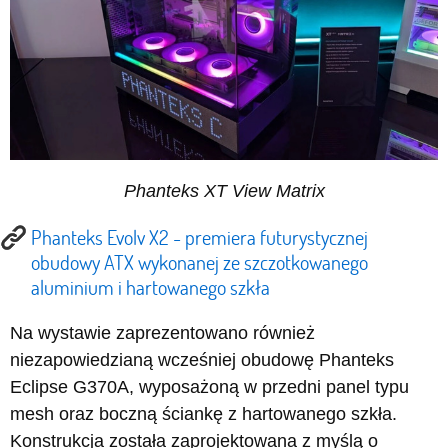
Phanteks XT View Matrix
Phanteks Evolv X2 - premiera futurystycznej
obudowy ATX wykonanej ze szczotkowanego
aluminium i hartowanego szkła
Na wystawie zaprezentowano również
niezapowiedzianą wcześniej obudowę Phanteks
Eclipse G370A, wyposażoną w przedni panel typu
mesh oraz boczną ściankę z hartowanego szkła.
Konstrukcja została zaprojektowana z myślą o