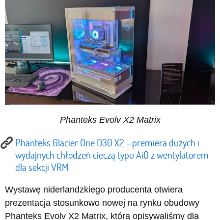
Phanteks Evolv X2 Matrix
Phanteks Glacier One D30 X2 - premiera dużych i
wydajnych chłodzeń cieczą typu AiO z wentylatorem
dla sekcji VRM
Wystawę niderlandzkiego producenta otwiera
prezentacja stosunkowo nowej na rynku obudowy
Phanteks Evolv X2 Matrix, którą opisywaliśmy dla