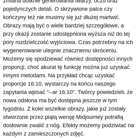
zmiana dotknie generowania twarzy, oczu oraz
pojedynczych detali. O skrzywione palce czy
kończyny też nie musimy się już dłużej martwić.
Obrazy mają być o wiele bardziej szczegółowe, a
przy okazji zostanie udostępniona wyższa niż do tej
pory rozdzielczość wyjściowa. Czas potrzebny na ich
wygenerowanie ulegnie znacznemu skróceniu.
Możemy się spodziewać również dostępności innych
proporcji, choć akurat tę funkcję można już uzyskać
innymi metodami. Na przykład chcąc uzyskać
proporcje 16:10, wystarczy na końcu naszego
zapytania wpisać "--ar 16:10". Twórcy powiedzieli, że
nowa odsłona ma być dostępna jeszcze w tym
tygodniu. Z kolei wszelkie obrazy, jakie już zostały
stworzone przez piątą wersję Midjourney potrafią
dosłownie zwalić z nóg. Efekty możemy podziwiać na
każdym z zamieszczonych zdjęć.