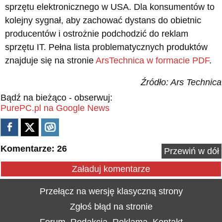
sprzętu elektronicznego w USA. Dla konsumentów to
kolejny sygnał, aby zachować dystans do obietnic
producentów i ostrożnie podchodzić do reklam
sprzętu IT. Pełna lista problematycznych produktów
znajduje się na stronie
ArsTechnica w formacie PDF
.
Źródło: Ars Technica
Bądź na bieżąco - obserwuj:
PurePC.pl na Google News
Komentarze: 26
Przewiń w dół
Załaduj komentarze
Przełącz na wersję klasyczną strony
Zgłoś błąd na stronie
Forum
Redakcja
Reklama
Kontakt