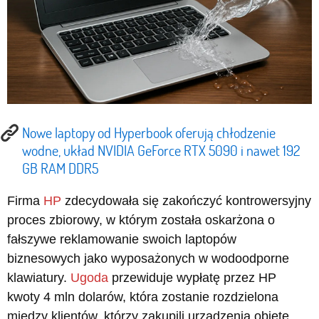
Nowe laptopy od Hyperbook oferują chłodzenie
wodne, układ NVIDIA GeForce RTX 5090 i nawet 192
GB RAM DDR5
Firma
HP
zdecydowała się zakończyć kontrowersyjny
proces zbiorowy, w którym została oskarżona o
fałszywe reklamowanie swoich laptopów
biznesowych jako wyposażonych w wodoodporne
klawiatury.
Ugoda
przewiduje wypłatę przez HP
kwoty 4 mln dolarów, która zostanie rozdzielona
między klientów, którzy zakupili urządzenia objęte