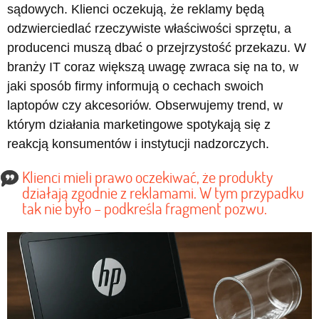
sądowych. Klienci oczekują, że reklamy będą
odzwierciedlać rzeczywiste właściwości sprzętu, a
producenci muszą dbać o przejrzystość przekazu. W
branży IT coraz większą uwagę zwraca się na to, w
jaki sposób firmy informują o cechach swoich
laptopów czy akcesoriów. Obserwujemy trend, w
którym działania marketingowe spotykają się z
reakcją konsumentów i instytucji nadzorczych.
Klienci mieli prawo oczekiwać, że produkty
działają zgodnie z reklamami. W tym przypadku
tak nie było – podkreśla fragment pozwu.