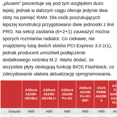
„plusem” prezentuje się pod tym względem dużo
lepiej, jednak w dalszym ciągu oferuje jedynie dwa
sloty na pamięć RAM. Dla osób poszukujących
lepszej konstrukcji przygotowano dwie jednostki z linii
PRO. Na sekcji zasilania (6+2+1) zauważyć można
sporych rozmiarów radiator. Co ciekawe, nie
znajdziemy tutaj dwóch slotów PCI-Express 3.0 (x1),
jednak producent umożliwił podłączenie
dodatkowego nośnika M.2. Warto dodać, że
wszystkie płyty obsługują funkcję BIOS Flashback, co
zdecydowanie ułatwia aktualizację oprogramowania.
AS
ASRock
ASUS
ASRock
ASRock
ASRock
T
A620M
PRIME
A620M-
A620M-
A620M
GAM
Pro RS
A620M-
HDV/M.2
HDV/M.2+
Pro RS
A62
WiFi
A
PL
Gniazdo
AM5
AM5
AM5
AM5
AM5
A