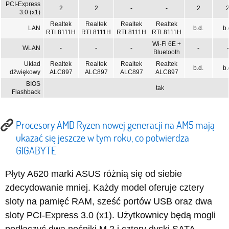
PCI-Express
2
2
-
-
2
3.0 (x1)
Realtek
Realtek
Realtek
Realtek
LAN
b.d.
b.
RTL8111H
RTL8111H
RTL8111H
RTL8111H
Wi-Fi 6E +
WLAN
-
-
-
-
-
Bluetooth
Układ
Realtek
Realtek
Realtek
Realtek
b.d.
b.
dźwiękowy
ALC897
ALC897
ALC897
ALC897
BIOS
tak
Flashback
Procesory AMD Ryzen nowej generacji na AM5 mają
ukazać się jeszcze w tym roku, co potwierdza
GIGABYTE
Płyty A620 marki ASUS różnią się od siebie
zdecydowanie mniej. Każdy model oferuje cztery
sloty na pamięć RAM, sześć portów USB oraz dwa
sloty PCI-Express 3.0 (x1). Użytkownicy będą mogli
podłączyć dwa nośniki M.2 i cztery dyski SATA.