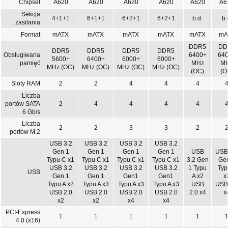
Chipset
A620
A620
A620
A620
A620
A6
Sekcja
4+1+1
6+1+1
6+2+1
6+2+1
b.d.
b.
zasilania
Format
mATX
mATX
mATX
mATX
mATX
mA
DDR5
DD
DDR5
DDR5
DDR5
DDR5
Obsługiwana
6400+
64
5600+
6400+
6000+
6000+
pamięć
MHz
M
MHz (OC)
MHz (OC)
MHz (OC)
MHz (OC)
(OC)
(O
Sloty RAM
2
2
4
4
4
Liczba
portów SATA
2
4
4
4
4
6 Gb/s
Liczba
2
2
3
3
2
portów M.2
USB 3.2
USB 3.2
USB 3.2
USB 3.2
Gen 1
Gen 1
Gen 1
Gen 1
USB
USB
Typu C x1
Typu C x1
Typu C x1
Typu C x1
3.2 Gen
Ge
USB 3.2
USB 3.2
USB 3.2
USB 3.2
1 Typu
Typ
USB
Gen 1
Gen 1
Gen1
Gen1
A x2
x
Typu A x2
Typu A x3
Typu A x3
Typu A x3
USB
USB
USB 2.0
USB 2.0
USB 2.0
USB 2.0
2.0 x4
x
x2
x2
x4
x4
PCI-Express
1
1
1
1
1
4.0 (x16)