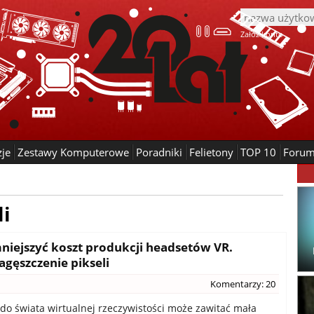
Załóż konto
zje
Zestawy Komputerowe
Poradniki
Felietony
TOP 10
Foru
li
niejszyć koszt produkcji headsetów VR.
gęszczenie pikseli
Komentarzy: 20
 do świata wirtualnej rzeczywistości może zawitać mała