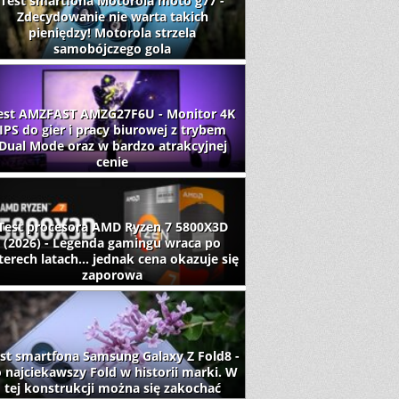
Test smartfona Motorola moto g77 -
Zdecydowanie nie warta takich
pieniędzy! Motorola strzela
samobójczego gola
est AMZFAST AMZG27F6U - Monitor 4K
IPS do gier i pracy biurowej z trybem
Dual Mode oraz w bardzo atrakcyjnej
cenie
Test procesora AMD Ryzen 7 5800X3D
(2026) - Legenda gamingu wraca po
terech latach... jednak cena okazuje się
zaporowa
st smartfona Samsung Galaxy Z Fold8 -
 najciekawszy Fold w historii marki. W
tej konstrukcji można się zakochać