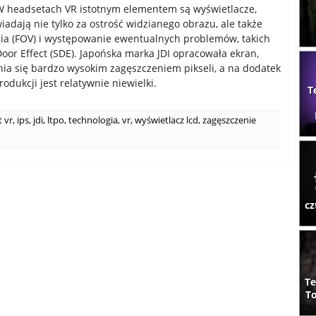
W headsetach VR istotnym elementem są wyświetlacze,
iadają nie tylko za ostrość widzianego obrazu, ale także
ia (FOV) i występowanie ewentualnych problemów, takich
Door Effect (SDE). Japońska marka JDI opracowała ekran,
nia się bardzo wysokim zagęszczeniem pikseli, a na dodatek
rodukcji jest relatywnie niewielki.
T
 vr
,
ips
,
jdi
,
ltpo
,
technologia
,
vr
,
wyświetlacz lcd
,
zagęszczenie
cz
Te
To