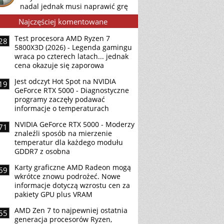
nadal jednak musi naprawić grę
Najczęściej komentowane
Test procesora AMD Ryzen 7
28
5800X3D (2026) - Legenda gamingu
wraca po czterech latach... jednak
cena okazuje się zaporowa
Jest odczyt Hot Spot na NVIDIA
19
GeForce RTX 5000 - Diagnostyczne
programy zaczęły podawać
informacje o temperaturach
NVIDIA GeForce RTX 5000 - Moderzy
71
znaleźli sposób na mierzenie
temperatur dla każdego modułu
GDDR7 z osobna
Karty graficzne AMD Radeon mogą
69
wkrótce znowu podrożeć. Nowe
informacje dotyczą wzrostu cen za
pakiety GPU plus VRAM
AMD Zen 7 to najpewniej ostatnia
55
generacja procesorów Ryzen,