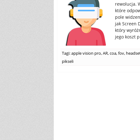
rewolucja. 
które odpow
pole widzen
jak Screen 
który wyróż
jego koszt p
Tagi:
apple vision pro
,
AR
,
coa
,
fov
,
headset
pikseli