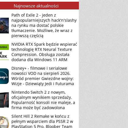
Najnowsze aktualności
Path of Exile 2 - jeden z
najpopularniejszych hack'n'slashy
na rynku ma dostać polskie
tłumaczenie. Możliwe, że wraz z
pierwszą częścią
NVIDIA RTX Spark będzie wspierać
technologię RTX Neural Texture
Compression. Obsługa została
dodana dla Windows 11 ARM
Disney+ - filmowe i serialowe
nowości VOD na sierpień 2026.
Wśród premier Gwiezdne wojny:
Wizje - Dziewiąty Jedi i Futurama
Nintendo Switch 2 z nowym,
oficjalnym wynikiem sprzedaży.
Popularność konsoli nie maleje, a
firma może być zadowolona
Silent Hill 2 Remake w końcu z
pełnym wsparciem dla PSSR 2 w
PlayStation 5 Pro. Bloober Team