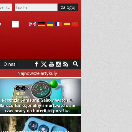
m
O nas
Najnowsze artykuły
Recenzja Samsung Galaxy Watch 9.
Bardzo funkcjonalny smartwatch, ale
czas pracy na baterii to porażka