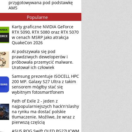
przygotowywana pod podstawkę
AM5
Popularne
Karty graficzne NVIDIA GeForce
RTX 5090, RTX 5080 oraz RTX 5070
w cenach MSRP jako atrakcja
QuakeCon 2026
AI podszywała się pod
prawdziwych deweloperów i
próbowała przemycić malware.
Uratował ich człowiek
Samsung prezentuje ISOCELL HPC
200 MP. Galaxy S27 Ultra z takim
sensorem mógłby stać się
wybitnym fotosmartfonem
Path of Exile 2 - jeden z
najpopularniejszych hack'n'slashy
na rynku ma dostać polskie
tłumaczenie. Możliwe, że wraz z
pierwszą częścią
ASUS ROG Swift OLED PG27UCWM