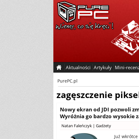
Aktualności
Artykuły
Mini-recen
PurePC.pl
zagęszczenie pikse
Nowy ekran od JDI pozwoli zm
Wyróżnia go bardzo wysokie za
Natan Faleńczyk
|
Gadżety
Już wkrótce