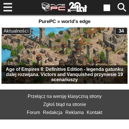
PurePC » world's edge
Aktualności
34
Age of Empires II: Definitive Edition - legenda gatunku
dalej rozwijana. Victors and Vanquished przyniesie 19
scenariuszy
Przełącz na wersję klasyczną strony
Zgłoś błąd na stronie
Forum
Redakcja
Reklama
Kontakt