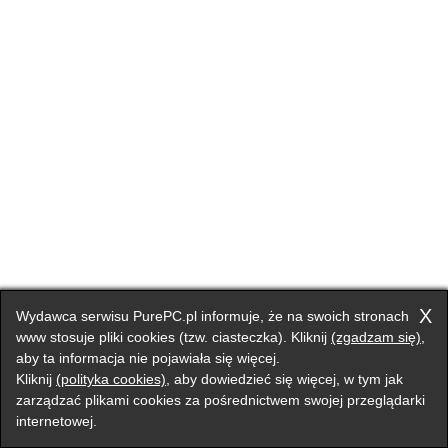
X
Wydawca serwisu PurePC.pl informuje, że na swoich stronach
www stosuje pliki cookies (tzw. ciasteczka). Kliknij
(zgadzam się)
,
aby ta informacja nie pojawiała się więcej.
Kliknij
(polityka cookies)
, aby dowiedzieć się więcej, w tym jak
zarządzać plikami cookies za pośrednictwem swojej przeglądarki
internetowej.