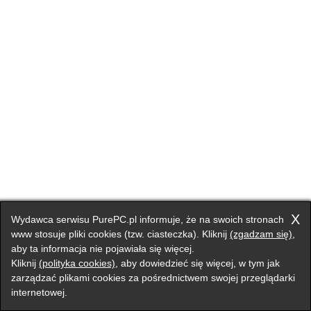
X
Wydawca serwisu PurePC.pl informuje, że na swoich stronach
www stosuje pliki cookies (tzw. ciasteczka). Kliknij
(zgadzam się)
,
aby ta informacja nie pojawiała się więcej.
Kliknij
(polityka cookies)
, aby dowiedzieć się więcej, w tym jak
zarządzać plikami cookies za pośrednictwem swojej przeglądarki
internetowej.