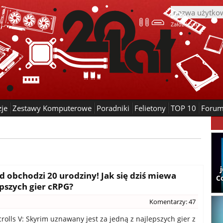
Załóż konto
zje
Zestawy Komputerowe
Poradniki
Felietony
TOP 10
Foru
nd obchodzi 20 urodziny! Jak się dziś miewa
C
epszych gier cRPG?
Komentarzy: 47
rolls V: Skyrim uznawany jest za jedną z najlepszych gier z