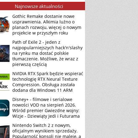
Najnowsze aktualności
Gothic Remake dostanie nowe
usprawnienia. Alkimia luźno o
planach rozwoju, więcej o nowym
projekcie w przyszłym roku
Path of Exile 2 - jeden z
najpopularniejszych hack'n'slashy
na rynku ma dostać polskie
tłumaczenie. Możliwe, że wraz z
pierwszą częścią
NVIDIA RTX Spark będzie wspierać
technologię RTX Neural Texture
Compression. Obsługa została
dodana dla Windows 11 ARM
Disney+ - filmowe i serialowe
nowości VOD na sierpień 2026.
Wśród premier Gwiezdne wojny:
Wizje - Dziewiąty Jedi i Futurama
Nintendo Switch 2 z nowym,
oficjalnym wynikiem sprzedaży.
Popularność konsoli nie maleje, a