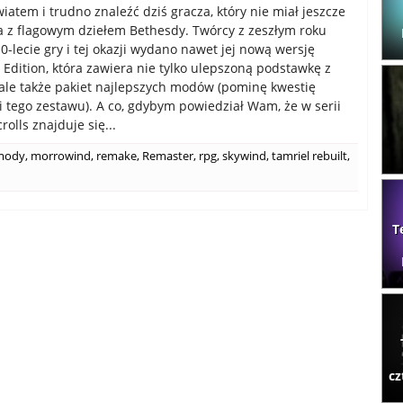
iatem i trudno znaleźć dziś gracza, który nie miał jeszcze
a z flagowym dziełem Bethesdy. Twórcy z zeszłym roku
0-lecie gry i tej okazji wydano nawet jej nową wersję
 Edition, która zawiera nie tylko ulepszoną podstawkę z
ale także pakiet najlepszych modów (pominę kwestię
i tego zestawu). A co, gdybym powiedział Wam, że w serii
rolls znajduje się...
mody
,
morrowind
,
remake
,
Remaster
,
rpg
,
skywind
,
tamriel rebuilt
,
T
cz