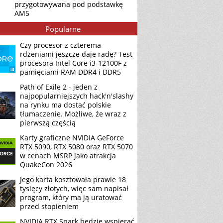
przygotowywana pod podstawkę
AM5
Popularne
Czy procesor z czterema
rdzeniami jeszcze daje radę? Test
procesora Intel Core i3-12100F z
pamięciami RAM DDR4 i DDR5
Path of Exile 2 - jeden z
najpopularniejszych hack'n'slashy
na rynku ma dostać polskie
tłumaczenie. Możliwe, że wraz z
pierwszą częścią
Karty graficzne NVIDIA GeForce
RTX 5090, RTX 5080 oraz RTX 5070
w cenach MSRP jako atrakcja
QuakeCon 2026
Jego karta kosztowała prawie 18
tysięcy złotych, więc sam napisał
program, który ma ją uratować
przed stopieniem
NVIDIA RTX Spark będzie wspierać