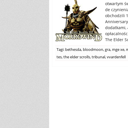
otwartym św
de czynieni
obchodzili 1
Anniversary
dodatkami, 
opłacalnośc
The Elder Sc
Tagi:
bethesda
,
bloodmoon
,
gra
,
mge xe
,
tes
,
the elder scrolls
,
tribunal
,
vvardenfell