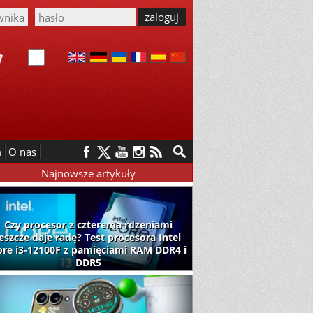
m
O nas
Najnowsze artykuły
Czy procesor z czterema rdzeniami
jeszcze daje radę? Test procesora Intel
ore i3-12100F z pamięciami RAM DDR4 i
DDR5