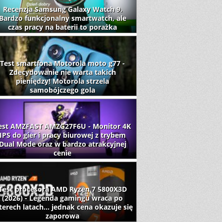
Recenzja Samsung Galaxy Watch 9.
Bardzo funkcjonalny smartwatch, ale
czas pracy na baterii to porażka
Test smartfona Motorola moto g77 -
Zdecydowanie nie warta takich
pieniędzy! Motorola strzela
samobójczego gola
est AMZFAST AMZG27F6U - Monitor 4K
IPS do gier i pracy biurowej z trybem
Dual Mode oraz w bardzo atrakcyjnej
cenie
Test procesora AMD Ryzen 7 5800X3D
(2026) - Legenda gamingu wraca po
terech latach... jednak cena okazuje się
zaporowa