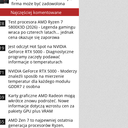
firma może być zadowolona
Najczęściej komentowane
Test procesora AMD Ryzen 7
28
5800X3D (2026) - Legenda gamingu
wraca po czterech latach... jednak
cena okazuje się zaporowa
Jest odczyt Hot Spot na NVIDIA
19
GeForce RTX 5000 - Diagnostyczne
programy zaczęły podawać
informacje o temperaturach
NVIDIA GeForce RTX 5000 - Moderzy
71
znaleźli sposób na mierzenie
temperatur dla każdego modułu
GDDR7 z osobna
Karty graficzne AMD Radeon mogą
69
wkrótce znowu podrożeć. Nowe
informacje dotyczą wzrostu cen za
pakiety GPU plus VRAM
AMD Zen 7 to najpewniej ostatnia
55
generacja procesorów Ryzen,