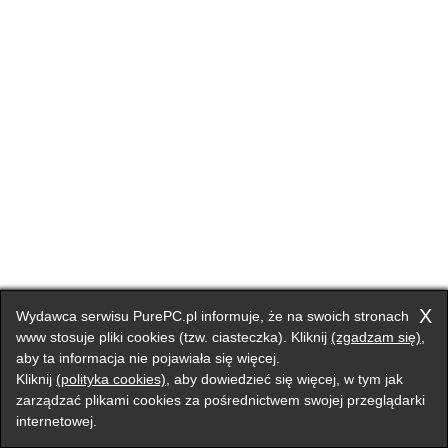
X
Wydawca serwisu PurePC.pl informuje, że na swoich stronach
www stosuje pliki cookies (tzw. ciasteczka). Kliknij
(zgadzam się)
,
aby ta informacja nie pojawiała się więcej.
Kliknij
(polityka cookies)
, aby dowiedzieć się więcej, w tym jak
zarządzać plikami cookies za pośrednictwem swojej przeglądarki
internetowej.