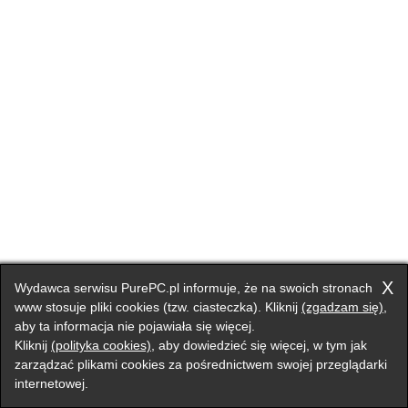
X
Wydawca serwisu PurePC.pl informuje, że na swoich stronach
www stosuje pliki cookies (tzw. ciasteczka). Kliknij
(zgadzam się)
,
aby ta informacja nie pojawiała się więcej.
Kliknij
(polityka cookies)
, aby dowiedzieć się więcej, w tym jak
zarządzać plikami cookies za pośrednictwem swojej przeglądarki
internetowej.