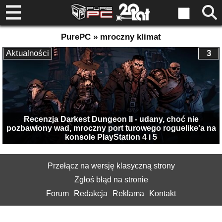
PurePC » mroczny klimat
Aktualności
3
Recenzja Darkest Dungeon II - udany, choć nie
pozbawiony wad, mroczny port turowego roguelike'a na
konsole PlayStation 4 i 5
Przełącz na wersję klasyczną strony
Zgłoś błąd na stronie
Forum
Redakcja
Reklama
Kontakt