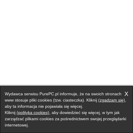
X
Wydawca serwisu PurePC.pl informuje, że na swoich stronach
www stosuje pliki cookies (tzw. ciasteczka). Kliknij
(zgadzam się)
,
aby ta informacja nie pojawiała się więcej.
Kliknij
(polityka cookies)
, aby dowiedzieć się więcej, w tym jak
zarządzać plikami cookies za pośrednictwem swojej przeglądarki
internetowej.