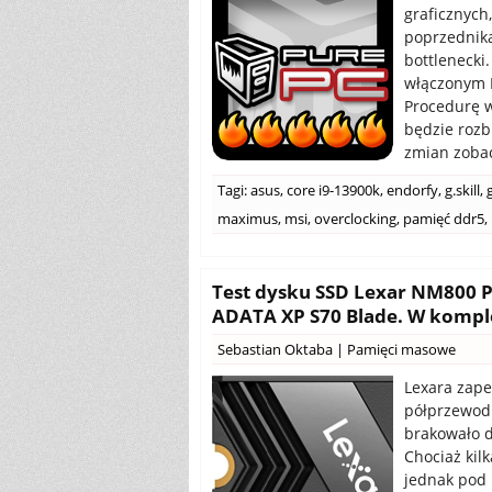
graficznych
poprzednika
bottlenecki
włączonym 
Procedurę w
będzie rozb
zmian zobac
Tagi:
asus
,
core i9-13900k
,
endorfy
,
g.skill
,
maximus
,
msi
,
overclocking
,
pamięć ddr5
,
Test dysku SSD Lexar NM800 P
ADATA XP S70 Blade. W komple
Sebastian Oktaba
|
Pamięci masowe
Lexara zape
półprzewod
brakowało d
Chociaż kil
jednak pod 