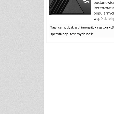
postanowio
Recenzowan
popularnyc
współdzieląc
Tagi:
cena
,
dysk ssd
,
innogrit
,
kingston kc
specyfikacja
,
test
,
wydajność