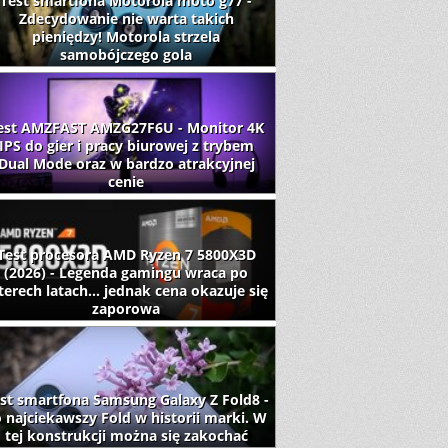
Test smartfona Motorola moto g77 -
Zdecydowanie nie warta takich
pieniędzy! Motorola strzela
samobójczego gola
est AMZFAST AMZG27F6U - Monitor 4K
IPS do gier i pracy biurowej z trybem
Dual Mode oraz w bardzo atrakcyjnej
cenie
Test procesora AMD Ryzen 7 5800X3D
(2026) - Legenda gamingu wraca po
terech latach... jednak cena okazuje się
zaporowa
st smartfona Samsung Galaxy Z Fold8 -
 najciekawszy Fold w historii marki. W
tej konstrukcji można się zakochać