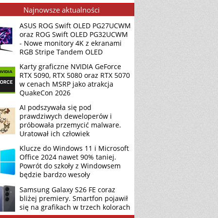
Najnowsze aktualności
ASUS ROG Swift OLED PG27UCWM
oraz ROG Swift OLED PG32UCWM
- Nowe monitory 4K z ekranami
RGB Stripe Tandem OLED
Karty graficzne NVIDIA GeForce
RTX 5090, RTX 5080 oraz RTX 5070
w cenach MSRP jako atrakcja
QuakeCon 2026
AI podszywała się pod
prawdziwych deweloperów i
próbowała przemycić malware.
Uratował ich człowiek
Klucze do Windows 11 i Microsoft
Office 2024 nawet 90% taniej.
Powrót do szkoły z Windowsem
będzie bardzo wesoły
Samsung Galaxy S26 FE coraz
bliżej premiery. Smartfon pojawił
się na grafikach w trzech kolorach