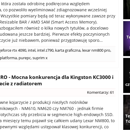
, która została odrobinę podkręcona względem
, co pozwoliło wyeliminować zdiagnozowane wcześniej
. Wszystkie pomiary będą od teraz wykonywane zawsze przy
Resizable BAR / AMD SAM (Smart Access Memory).
zbogaciłem również o kilka nowych tytułów, a docelowo
udowana jeszcze bardziej. Pierwsze efekty poczynionych
T
zycie już niebawem, ponieważ przygotowuję sporo...
geforce rtx 4090
,
intel
,
intel z790
,
karta graficzna
,
lexar nm800 pro
,
platforma
,
purepc
,
suprim x
RO - Mocna konkurencja dla Kingston KC3000 i
cie z radiatorem
cz
Komentarzy: 61
wne kojarzycie z produkcji niezłych nośników
nikowych - NM610, NM620 czy NM760 - jednak firmie
otychczas siły przebicia w segmencie high-endowych SSD.
Te
ka miesięcy temu pojawił się całkiem udany Lexar NM800, to
To
pewnymi względami ustępował klasowej konkurencji, co