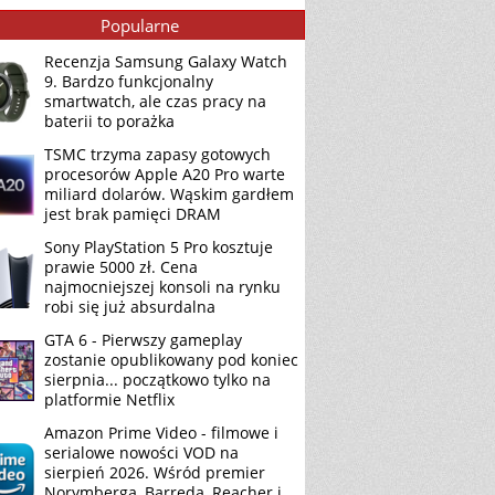
Popularne
Recenzja Samsung Galaxy Watch
9. Bardzo funkcjonalny
smartwatch, ale czas pracy na
baterii to porażka
TSMC trzyma zapasy gotowych
procesorów Apple A20 Pro warte
miliard dolarów. Wąskim gardłem
jest brak pamięci DRAM
Sony PlayStation 5 Pro kosztuje
prawie 5000 zł. Cena
najmocniejszej konsoli na rynku
robi się już absurdalna
GTA 6 - Pierwszy gameplay
zostanie opublikowany pod koniec
sierpnia... początkowo tylko na
platformie Netflix
Amazon Prime Video - filmowe i
serialowe nowości VOD na
sierpień 2026. Wśród premier
Norymberga, Barreda, Reacher i