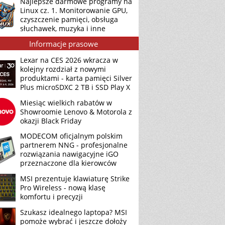
Najlepsze darmowe programy na
Linux cz. 1. Monitorowanie GPU,
czyszczenie pamięci, obsługa
słuchawek, muzyka i inne
Informacje prasowe
Lexar na CES 2026 wkracza w
kolejny rozdział z nowymi
produktami - karta pamięci Silver
Plus microSDXC 2 TB i SSD Play X
Miesiąc wielkich rabatów w
Showroomie Lenovo & Motorola z
okazji Black Friday
MODECOM oficjalnym polskim
partnerem NNG - profesjonalne
rozwiązania nawigacyjne iGO
przeznaczone dla kierowców
MSI prezentuje klawiaturę Strike
Pro Wireless - nową klasę
komfortu i precyzji
Szukasz idealnego laptopa? MSI
pomoże wybrać i jeszcze dołoży