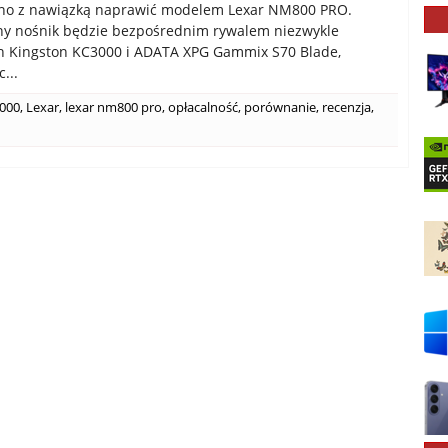
no z nawiązką naprawić modelem Lexar NM800 PRO.
y nośnik będzie bezpośrednim rywalem niezwykle
h Kingston KC3000 i ADATA XPG Gammix S70 Blade,
...
3000
,
Lexar
,
lexar nm800 pro
,
opłacalność
,
porównanie
,
recenzja
,