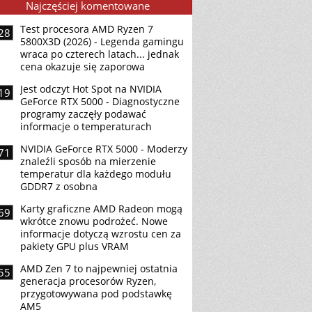
Najczęściej komentowane
Test procesora AMD Ryzen 7
28
5800X3D (2026) - Legenda gamingu
wraca po czterech latach... jednak
cena okazuje się zaporowa
Jest odczyt Hot Spot na NVIDIA
19
GeForce RTX 5000 - Diagnostyczne
programy zaczęły podawać
informacje o temperaturach
NVIDIA GeForce RTX 5000 - Moderzy
71
znaleźli sposób na mierzenie
temperatur dla każdego modułu
GDDR7 z osobna
Karty graficzne AMD Radeon mogą
69
wkrótce znowu podrożeć. Nowe
informacje dotyczą wzrostu cen za
pakiety GPU plus VRAM
AMD Zen 7 to najpewniej ostatnia
55
generacja procesorów Ryzen,
przygotowywana pod podstawkę
AM5