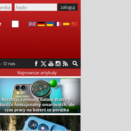
m
O nas
Najnowsze artykuły
Recenzja Samsung Galaxy Watch 9.
Bardzo funkcjonalny smartwatch, ale
czas pracy na baterii to porażka