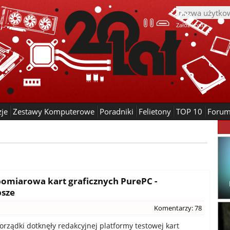
Załóż konto
zje
Zestawy Komputerowe
Poradniki
Felietony
TOP 10
Foru
omiarowa kart graficznych PurePC -
psze
Komentarzy: 78
rządki dotknęły redakcyjnej platformy testowej kart