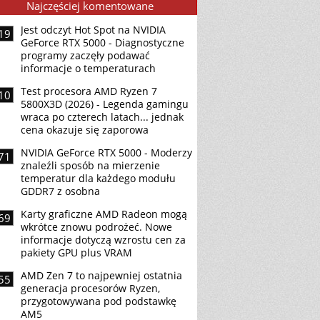
Najczęściej komentowane
Jest odczyt Hot Spot na NVIDIA
19
GeForce RTX 5000 - Diagnostyczne
programy zaczęły podawać
informacje o temperaturach
Test procesora AMD Ryzen 7
10
5800X3D (2026) - Legenda gamingu
wraca po czterech latach... jednak
cena okazuje się zaporowa
NVIDIA GeForce RTX 5000 - Moderzy
71
znaleźli sposób na mierzenie
temperatur dla każdego modułu
GDDR7 z osobna
Karty graficzne AMD Radeon mogą
69
wkrótce znowu podrożeć. Nowe
informacje dotyczą wzrostu cen za
pakiety GPU plus VRAM
AMD Zen 7 to najpewniej ostatnia
55
generacja procesorów Ryzen,
przygotowywana pod podstawkę
AM5