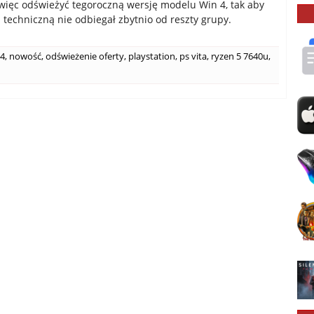
więc odświeżyć tegoroczną wersję modelu Win 4, tak aby
ą techniczną nie odbiegał zbytnio od reszty grupy.
 4
,
nowość
,
odświeżenie oferty
,
playstation
,
ps vita
,
ryzen 5 7640u
,