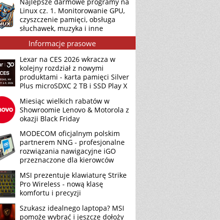
Najlepsze darmowe programy na
Linux cz. 1. Monitorowanie GPU,
czyszczenie pamięci, obsługa
słuchawek, muzyka i inne
Informacje prasowe
Lexar na CES 2026 wkracza w
kolejny rozdział z nowymi
produktami - karta pamięci Silver
Plus microSDXC 2 TB i SSD Play X
Miesiąc wielkich rabatów w
Showroomie Lenovo & Motorola z
okazji Black Friday
MODECOM oficjalnym polskim
partnerem NNG - profesjonalne
rozwiązania nawigacyjne iGO
przeznaczone dla kierowców
MSI prezentuje klawiaturę Strike
Pro Wireless - nową klasę
komfortu i precyzji
Szukasz idealnego laptopa? MSI
pomoże wybrać i jeszcze dołoży