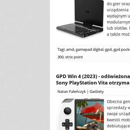
do gier ora
urządzenia z
wydajnym uk
modularnym
lub slotów.
a także moż
Tagi:
amd
,
gamepad digital
,
gpd
,
gpd pock
300
,
strix point
GPD Win 4 (2023) - odświeżon
Sony PlayStation Vita otrzym
Natan Faleńczyk
|
Gadżety
Obecna gen
sprzedaży w
swoje urząd
kwestii mob
debiutujące