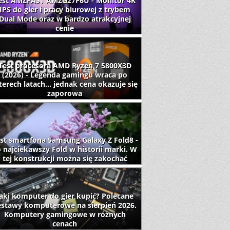
est AMZFAST AMZG27F6U - Monitor 4K
IPS do gier i pracy biurowej z trybem
Dual Mode oraz w bardzo atrakcyjnej
cenie
Test procesora AMD Ryzen 7 5800X3D
(2026) - Legenda gamingu wraca po
terech latach... jednak cena okazuje się
zaporowa
st smartfona Samsung Galaxy Z Fold8 -
 najciekawszy Fold w historii marki. W
tej konstrukcji można się zakochać
aki komputer do gier kupić? Polecane
estawy komputerowe na sierpień 2026.
Komputery gamingowe w różnych
cenach