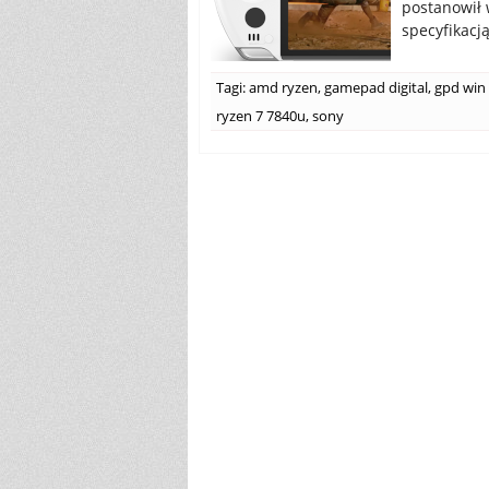
postanowił 
specyfikacj
Tagi:
amd ryzen
,
gamepad digital
,
gpd win
ryzen 7 7840u
,
sony