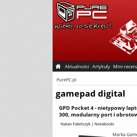
Aktualności
Artykuły
Mini-recen
PurePC.pl
gamepad digital
GPD Pocket 4 - nietypowy lapt
300, modularny port i obroto
Natan Faleńczyk
|
Notebooki
Marka GameP