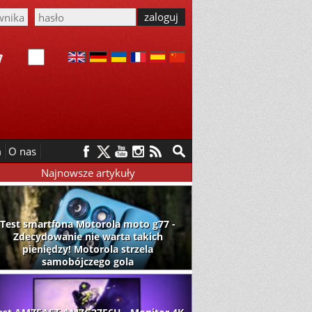
m
O nas
Najnowsze artykuły
Test smartfona Motorola moto g77 -
Zdecydowanie nie warta takich
pieniędzy! Motorola strzela
samobójczego gola