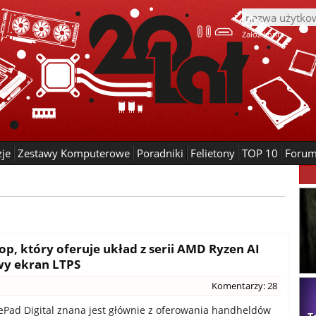
Załóż konto
zje
Zestawy Komputerowe
Poradniki
Felietony
TOP 10
Foru
op, który oferuje układ z serii AMD Ryzen AI
wy ekran LTPS
Komentarzy: 28
ad Digital znana jest głównie z oferowania handheldów