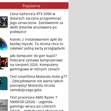
Popularne
Cena GeForce'a RTX 5090 w
dolarach zaczyna przypominać
jego oznaczenie. Zamówienie za
4600 dolarów anulowano po
podwyżce
Koniec z instalowaniem apki do
każdej myszki. Ta strona chce to
załatwić jedną kartą przeglądarki
Jaki komputer do gier kupić?
Polecane zestawy komputerowe
na sierpień 2026. Komputery
gamingowe w różnych cenach
Test smartfona Motorola moto g77
- Zdecydowanie nie warta takich
pieniędzy! Motorola strzela
samobójczego gola
Test procesora AMD Ryzen 7
5800X3D (2026) - Legenda
gamingu wraca po czterech
latach... jednak cena okazuje się