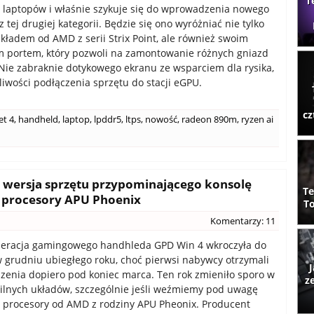
T
z laptopów i właśnie szykuje się do wprowadzenia nowego
 tej drugiej kategorii. Będzie się ono wyróżniać nie tylko
ładem od AMD z serii Strix Point, ale również swoim
 portem, który pozwoli na zamontowanie różnych gniazd
 Nie zabraknie dotykowego ekranu ze wsparciem dla rysika,
liwości podłączenia sprzętu do stacji eGPU.
cz
et 4
,
handheld
,
laptop
,
lpddr5
,
ltps
,
nowość
,
radeon 890m
,
ryzen ai
a wersja sprzętu przypominającego konsolę
Te
a procesory APU Phoenix
To
Komentarzy: 11
eracja gamingowego handhleda GPD Win 4 wkroczyła do
 grudniu ubiegłego roku, choć pierwsi nabywcy otrzymali
J
zenia dopiero pod koniec marca. Ten rok zmieniło sporo w
z
ilnych układów, szczególnie jeśli weźmiemy pod uwagę
 procesory od AMD z rodziny APU Pheonix. Producent