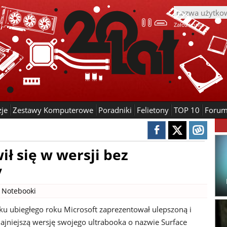
Załóż konto
zje
Zestawy Komputerowe
Poradniki
Felietony
TOP 10
Foru
ił się w wersji bez
y
|
Notebooki
ku ubiegłego roku Microsoft zaprezentował ulepszoną i
ajniejszą wersję swojego ultrabooka o nazwie Surface