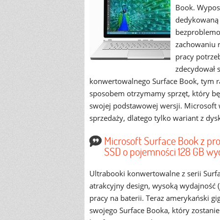
Book. Wyposa
dedykowaną 
bezproblemow
zachowaniu r
pracy potrze
zdecydował s
konwertowalnego Surface Book, tym 
sposobem otrzymamy sprzęt, który będ
swojej podstawowej wersji. Microsoft w
sprzedaży, dlatego tylko wariant z dy
Microsoft Surface Book z pr
SSD o pojemności 128 GB wyc
Ultrabooki konwertowalne z serii Surf
atrakcyjny design, wysoką wydajność (
pracy na baterii. Teraz amerykański g
swojego Surface Booka, który zostani