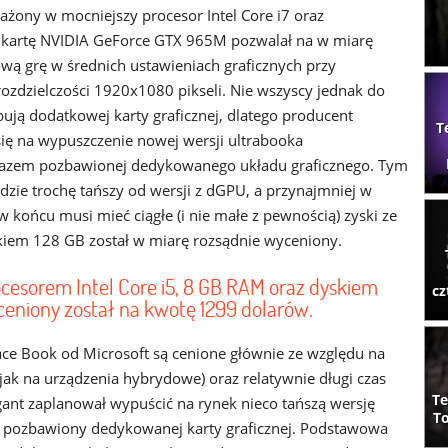
żony w mocniejszy procesor Intel Core i7 oraz
kartę NVIDIA GeForce GTX 965M pozwalał na w miarę
ą grę w średnich ustawieniach graficznych przy
ozdzielczości 1920x1080 pikseli. Nie wszyscy jednak do
bują dodatkowej karty graficznej, dlatego producent
T
ię na wypuszczenie nowej wersji ultrabooka
razem pozbawionej dedykowanego układu graficznego. Tym
zie trochę tańszy od wersji z dGPU, a przynajmniej w
 końcu musi mieć ciągłe (i nie małe z pewnością) zyski ze
skiem 128 GB został w miarę rozsądnie wyceniony.
ocesorem Intel Core i5, 8 GB RAM oraz dyskiem
cz
eniony został na kwotę 1299 dolarów.
ace Book od Microsoft są cenione głównie ze względu na
jak na urządzenia hybrydowe) oraz relatywnie długi czas
Te
igant zaplanował wypuścić na rynek nieco tańszą wersję
To
e pozbawiony dedykowanej karty graficznej. Podstawowa