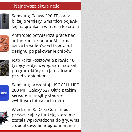
Najnowsze aktualności
Samsung Galaxy S26 FE coraz
bliżej premiery. Smartfon pojawił
się na grafikach w trzech kolorach
Anthropic potwierdza prace nad
autorskimi układami AI. Firma
szuka inżynierów od front-end
designu po pakowanie chipów
Jego karta kosztowała prawie 18
tysięcy złotych, więc sam napisał
program, który ma ją uratować
przed stopieniem
Samsung prezentuje ISOCELL HPC
200 MP. Galaxy S27 Ultra z takim
sensorem mógłby stać się
wybitnym fotosmartfonem
Wiedźmin 3: Dziki Gon - mod
przywracający funkcję, która nie
została wprowadzona do gry, wraz
z dodatkowymi udogodnieniami