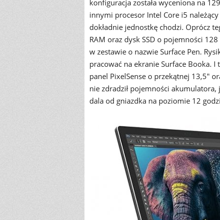
konfiguracja została wyceniona na 129
innymi procesor Intel Core i5 należąc
dokładnie jednostkę chodzi. Oprócz t
RAM oraz dysk SSD o pojemności 128 
w zestawie o nazwie Surface Pen. Rys
pracować na ekranie Surface Booka. I
panel PixelSense o przekątnej 13,5" o
nie zdradził pojemności akumulatora, 
dala od gniazdka na poziomie 12 godzi