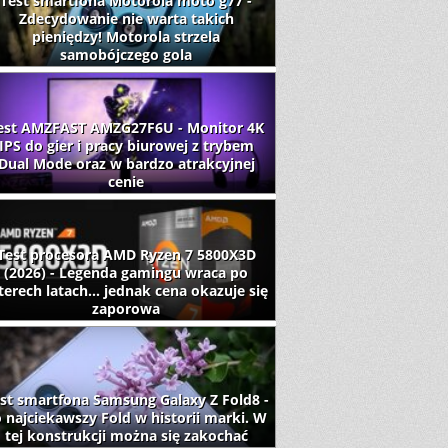
Test smartfona Motorola moto g77 -
Zdecydowanie nie warta takich
pieniędzy! Motorola strzela
samobójczego gola
est AMZFAST AMZG27F6U - Monitor 4K
IPS do gier i pracy biurowej z trybem
Dual Mode oraz w bardzo atrakcyjnej
cenie
Test procesora AMD Ryzen 7 5800X3D
(2026) - Legenda gamingu wraca po
terech latach... jednak cena okazuje się
zaporowa
st smartfona Samsung Galaxy Z Fold8 -
 najciekawszy Fold w historii marki. W
tej konstrukcji można się zakochać