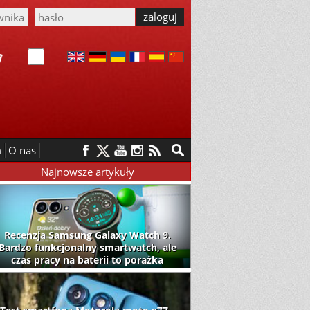
m
O nas
Najnowsze artykuły
Recenzja Samsung Galaxy Watch 9.
Bardzo funkcjonalny smartwatch, ale
czas pracy na baterii to porażka