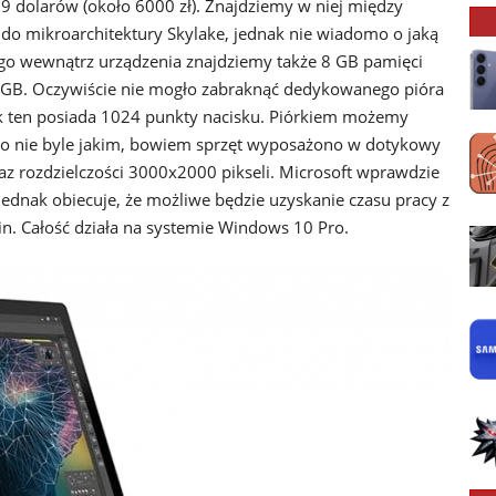
9 dolarów (około 6000 zł). Znajdziemy w niej między
y do mikroarchitektury Skylake, jednak nie wiadomo o jaką
ego wewnątrz urządzenia znajdziemy także 8 GB pamięci
GB. Oczywiście nie mogło zabraknąć dedykowanego pióra
ik ten posiada 1024 punkty nacisku. Piórkiem możemy
 to nie byle jakim, bowiem sprzęt wyposażono w dotykowy
raz rozdzielczości 3000x2000 pikseli. Microsoft wprawdzie
jednak obiecuje, że możliwe będzie uzyskanie czasu pracy z
n. Całość działa na systemie Windows 10 Pro.