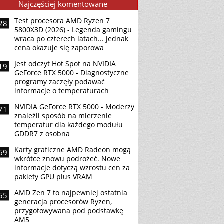
Najczęściej komentowane
Test procesora AMD Ryzen 7
28
5800X3D (2026) - Legenda gamingu
wraca po czterech latach... jednak
cena okazuje się zaporowa
Jest odczyt Hot Spot na NVIDIA
19
GeForce RTX 5000 - Diagnostyczne
programy zaczęły podawać
informacje o temperaturach
NVIDIA GeForce RTX 5000 - Moderzy
71
znaleźli sposób na mierzenie
temperatur dla każdego modułu
GDDR7 z osobna
Karty graficzne AMD Radeon mogą
69
wkrótce znowu podrożeć. Nowe
informacje dotyczą wzrostu cen za
pakiety GPU plus VRAM
AMD Zen 7 to najpewniej ostatnia
55
generacja procesorów Ryzen,
przygotowywana pod podstawkę
AM5