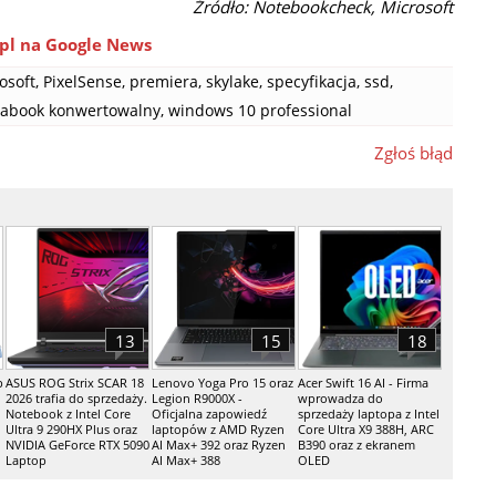
Źródło: Notebookcheck, Microsoft
pl na Google News
osoft
,
PixelSense
,
premiera
,
skylake
,
specyfikacja
,
ssd
,
rabook konwertowalny
,
windows 10 professional
Zgłoś błąd
13
15
18
p
ASUS ROG Strix SCAR 18
Lenovo Yoga Pro 15 oraz
Acer Swift 16 AI - Firma
2026 trafia do sprzedaży.
Legion R9000X -
wprowadza do
Notebook z Intel Core
Oficjalna zapowiedź
sprzedaży laptopa z Intel
Ultra 9 290HX Plus oraz
laptopów z AMD Ryzen
Core Ultra X9 388H, ARC
NVIDIA GeForce RTX 5090
AI Max+ 392 oraz Ryzen
B390 oraz z ekranem
Laptop
AI Max+ 388
OLED