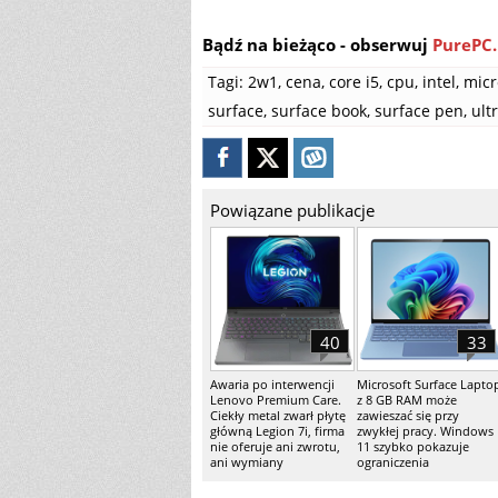
Bądź na bieżąco - obserwuj
PurePC.
Tagi:
2w1
,
cena
,
core i5
,
cpu
,
intel
,
micr
surface
,
surface book
,
surface pen
,
ult
Powiązane publikacje
40
33
Awaria po interwencji
Microsoft Surface Lapto
Lenovo Premium Care.
z 8 GB RAM może
Ciekły metal zwarł płytę
zawieszać się przy
główną Legion 7i, firma
zwykłej pracy. Windows
nie oferuje ani zwrotu,
11 szybko pokazuje
ani wymiany
ograniczenia