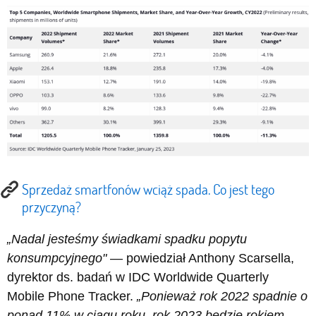
Sprzedaż smartfonów wciąż spada. Co jest tego
przyczyną?
„Nadal jesteśmy świadkami spadku popytu
konsumpcyjnego"
— powiedział Anthony Scarsella,
dyrektor ds. badań w IDC Worldwide Quarterly
Mobile Phone Tracker.
„Ponieważ rok 2022 spadnie o
ponad 11% w ciągu roku, rok 2023 będzie rokiem