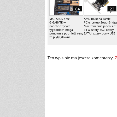
64
23
MSI, ASUS oraz
AMD B650 na karcie
GIGABYTE w
PCIe. Lekuo SouthBridg
nadchodzących
Max zamienia jeden slot
tygodniach mogą
x4 w cztery M.2, cztery
ponownie podnieść ceny
SATA i cztery porty USB
za płyty główne
Ten wpis nie ma jeszcze komentarzy.
Z