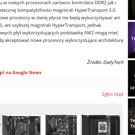
u w nowych procesorach zarówno kontrolera DDR2 jak i
tecznej kompatybilności magistrali HyperTransport 3.0.
owe procesory w starej płycie nie będą wykorzystywać ani
, ani szybszej magistrali HyperTransport, jednak
nowych płyt wykorzystujących podstawkę AM2 mogą mieć
T
dą akceptować nowe procesory wykorzystujące architekturę
Źródło: DailyTech
pl na Google News
cz
Zgłoś błąd
Te
To