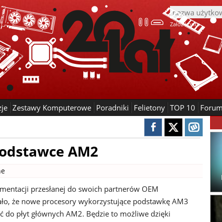
Załóż konto
zje
Zestawy Komputerowe
Poradniki
Felietony
TOP 10
Foru
podstawce AM2
ne
entacji przesłanej do swoich partnerów OEM
ło, że nowe procesory wykorzystujące podstawkę AM3
 do płyt głównych AM2. Będzie to możliwe dzięki