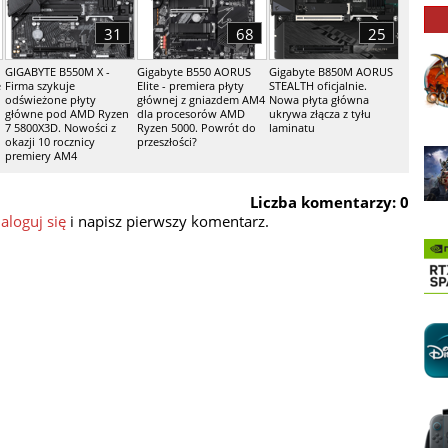
31
68
25
GIGABYTE B550M X -
Gigabyte B550 AORUS
Gigabyte B850M AORUS
e
Firma szykuje
Elite - premiera płyty
STEALTH oficjalnie.
odświeżone płyty
głównej z gniazdem AM4
Nowa płyta główna
główne pod AMD Ryzen
dla procesorów AMD
ukrywa złącza z tyłu
7 5800X3D. Nowości z
Ryzen 5000. Powrót do
laminatu
okazji 10 rocznicy
przeszłości?
premiery AM4
Liczba komentarzy: 0
aloguj się
i napisz pierwszy komentarz.