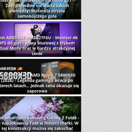
Test smartfona Motorola moto g77 -
Zdecydowanie nie warta takich
pieniędzy! Motorola strzela
samobójczego gola
est AMZFAST AMZG27F6U - Monitor 4K
IPS do gier i pracy biurowej z trybem
Dual Mode oraz w bardzo atrakcyjnej
cenie
Test procesora AMD Ryzen 7 5800X3D
(2026) - Legenda gamingu wraca po
terech latach... jednak cena okazuje się
zaporowa
st smartfona Samsung Galaxy Z Fold8 -
 najciekawszy Fold w historii marki. W
tej konstrukcji można się zakochać