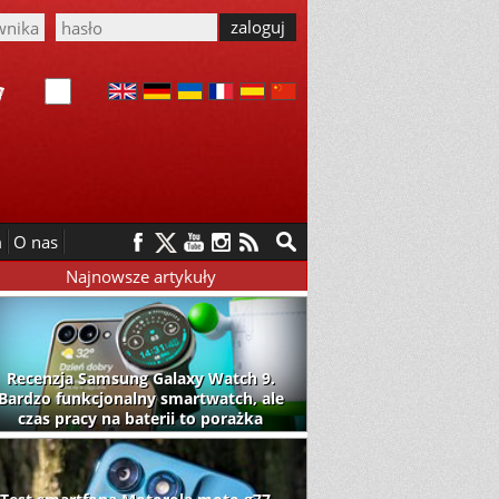
m
O nas
Najnowsze artykuły
Recenzja Samsung Galaxy Watch 9.
Bardzo funkcjonalny smartwatch, ale
czas pracy na baterii to porażka