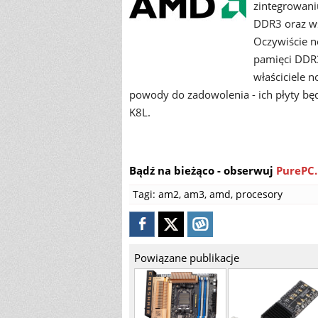
zintegrowani
DDR3 oraz ws
Oczywiście n
pamięci DDR3
właściciele 
powody do zadowolenia - ich płyty bę
K8L.
Bądź na bieżąco - obserwuj
PurePC.
Tagi:
am2
,
am3
,
amd
,
procesory
Powiązane publikacje