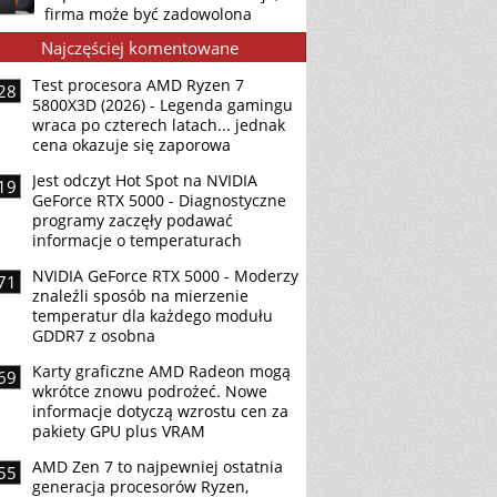
firma może być zadowolona
Najczęściej komentowane
Test procesora AMD Ryzen 7
28
5800X3D (2026) - Legenda gamingu
wraca po czterech latach... jednak
cena okazuje się zaporowa
Jest odczyt Hot Spot na NVIDIA
19
GeForce RTX 5000 - Diagnostyczne
programy zaczęły podawać
informacje o temperaturach
NVIDIA GeForce RTX 5000 - Moderzy
71
znaleźli sposób na mierzenie
temperatur dla każdego modułu
GDDR7 z osobna
Karty graficzne AMD Radeon mogą
69
wkrótce znowu podrożeć. Nowe
informacje dotyczą wzrostu cen za
pakiety GPU plus VRAM
AMD Zen 7 to najpewniej ostatnia
55
generacja procesorów Ryzen,