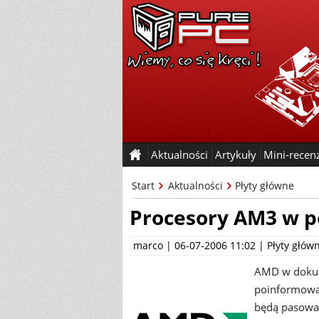
Aktualności
Artykuły
Mini-recen
Start
Aktualności
Płyty główne
Procesory AM3 w 
marco
| 06-07-2006 11:02 |
Płyty głów
AMD w dokum
poinformowa
będą pasować