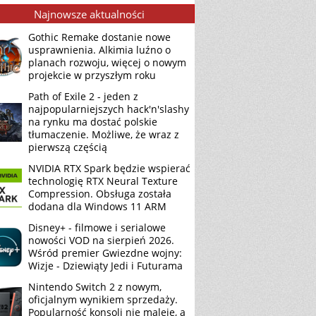
Najnowsze aktualności
Gothic Remake dostanie nowe
usprawnienia. Alkimia luźno o
planach rozwoju, więcej o nowym
projekcie w przyszłym roku
Path of Exile 2 - jeden z
najpopularniejszych hack'n'slashy
na rynku ma dostać polskie
tłumaczenie. Możliwe, że wraz z
pierwszą częścią
NVIDIA RTX Spark będzie wspierać
technologię RTX Neural Texture
Compression. Obsługa została
dodana dla Windows 11 ARM
Disney+ - filmowe i serialowe
nowości VOD na sierpień 2026.
Wśród premier Gwiezdne wojny:
Wizje - Dziewiąty Jedi i Futurama
Nintendo Switch 2 z nowym,
oficjalnym wynikiem sprzedaży.
Popularność konsoli nie maleje, a