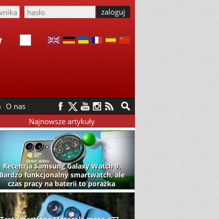
m
O nas
Najnowsze artykuły
Recenzja Samsung Galaxy Watch 9.
Bardzo funkcjonalny smartwatch, ale
czas pracy na baterii to porażka