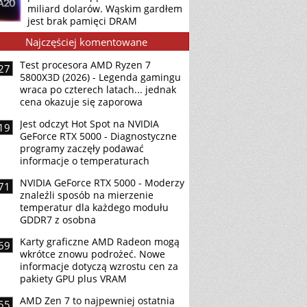
miliard dolarów. Wąskim gardłem
jest brak pamięci DRAM
Najczęściej komentowane
Test procesora AMD Ryzen 7
27
5800X3D (2026) - Legenda gamingu
wraca po czterech latach... jednak
cena okazuje się zaporowa
Jest odczyt Hot Spot na NVIDIA
19
GeForce RTX 5000 - Diagnostyczne
programy zaczęły podawać
informacje o temperaturach
NVIDIA GeForce RTX 5000 - Moderzy
71
znaleźli sposób na mierzenie
temperatur dla każdego modułu
GDDR7 z osobna
Karty graficzne AMD Radeon mogą
69
wkrótce znowu podrożeć. Nowe
informacje dotyczą wzrostu cen za
pakiety GPU plus VRAM
AMD Zen 7 to najpewniej ostatnia
55