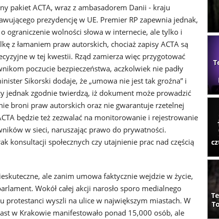
ny pakiet ACTA, wraz z ambasadorem Danii - kraju
rawującego prezydencję w UE. Premier RP zapewnia jednak,
 o ograniczenie wolności słowa w internecie, ale tylko i
lkę z łamaniem praw autorskich, chociaż zapisy ACTA są
ecyzyjne w tej kwestii. Rząd zamierza więc przygotować
T
nikom poczucie bezpieczeństwa, aczkolwiek nie padły
inister Sikorski dodaje, że „umowa nie jest tak groźna” i
cy jednak zgodnie twierdzą, iż dokument może prowadzić
nie broni praw autorskich oraz nie gwarantuje rzetelnej
TA będzie też zezwalać na monitorowanie i rejestrowanie
ników w sieci, naruszając prawo do prywatności.
 konsultacji społecznych czy utajnienie prac nad częścią
cz
ieskuteczne, ale zanim umowa faktycznie wejdzie w życie,
arlament. Wokół całej akcji narosło sporo medialnego
Te
du protestanci wyszli na ulice w największym miastach. W
To
iast w Krakowie manifestowało ponad 15,000 osób, ale