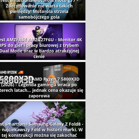
Test smartfona Motorola moto g77 -
Zdecydowanie nie warta takich
pieniędzy! Motorola strzela
samobójczego gola
est AMZFAST AMZG27F6U - Monitor 4K
IPS do gier i pracy biurowej z trybem
Dual Mode oraz w bardzo atrakcyjnej
cenie
Test procesora AMD Ryzen 7 5800X3D
(2026) - Legenda gamingu wraca po
terech latach... jednak cena okazuje się
zaporowa
st smartfona Samsung Galaxy Z Fold8 -
 najciekawszy Fold w historii marki. W
tej konstrukcji można się zakochać