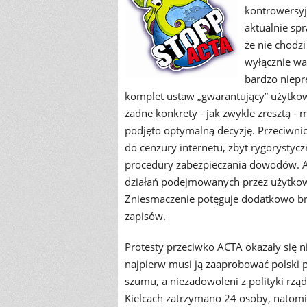
kontrowersyj
aktualnie sp
że nie chodzi
wyłącznie wa
bardzo niepr
komplet ustaw „gwarantujący” użytkow
żadne konkrety - jak zwykle zresztą - m
podjęto optymalną decyzję. Przeciwni
do cenzury internetu, zbyt rygorystycz
procedury zabezpieczania dowodów. AC
działań podejmowanych przez użytkow
Zniesmaczenie potęguje dodatkowo brak
zapisów.
Protesty przeciwko ACTA okazały się n
najpierw musi ją zaaprobować polski p
szumu, a niezadowoleni z polityki rzą
Kielcach zatrzymano 24 osoby, natom