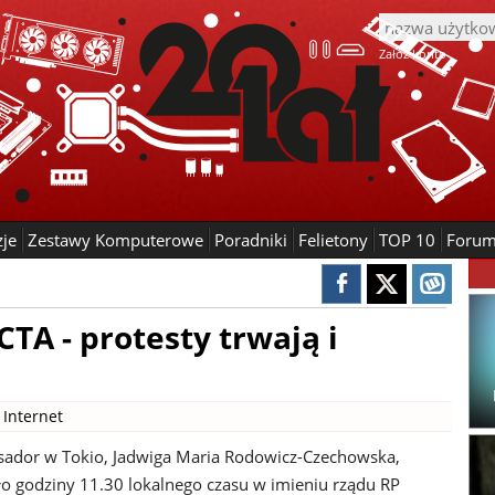
Załóż konto
zje
Zestawy Komputerowe
Poradniki
Felietony
TOP 10
Foru
TA - protesty trwają i
|
Internet
ador w Tokio, Jadwiga Maria Rodowicz-Czechowska,
ło godziny 11.30 lokalnego czasu w imieniu rządu RP