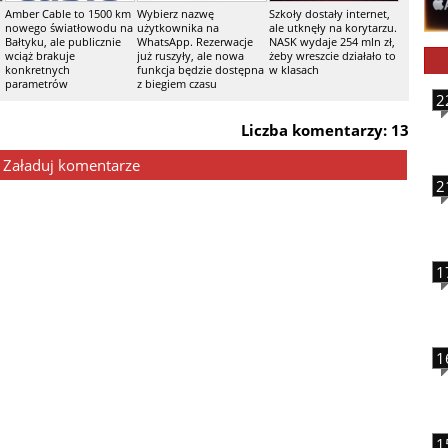
Amber Cable to 1500 km
Wybierz nazwę
Szkoły dostały internet,
nowego światłowodu na
użytkownika na
ale utknęły na korytarzu.
Bałtyku, ale publicznie
WhatsApp. Rezerwacje
NASK wydaje 254 mln zł,
wciąż brakuje
już ruszyły, ale nowa
żeby wreszcie działało to
konkretnych
funkcja będzie dostępna
w klasach
parametrów
z biegiem czasu
2
Liczba komentarzy: 13
Załaduj komentarze
2
1
1
1