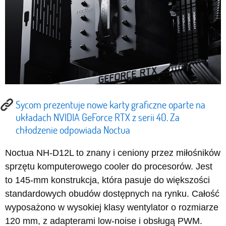
Sycom prezentuje nowe karty graficzne oparte na
układach NVIDIA GeForce RTX z serii 40. Za
chłodzenie odpowiada Noctua
Noctua NH-D12L to znany i ceniony przez miłośników
sprzętu komputerowego cooler do procesorów. Jest
to 145-mm konstrukcja, która pasuje do większości
standardowych obudów dostępnych na rynku. Całość
wyposażono w wysokiej klasy wentylator o rozmiarze
120 mm, z adapterami low-noise i obsługą PWM.