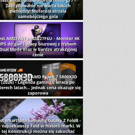
Test smartfona Motorola moto g77 -
Zdecydowanie nie warta takich
pieniędzy! Motorola strzela
samobójczego gola
est AMZFAST AMZG27F6U - Monitor 4K
IPS do gier i pracy biurowej z trybem
Dual Mode oraz w bardzo atrakcyjnej
cenie
Test procesora AMD Ryzen 7 5800X3D
(2026) - Legenda gamingu wraca po
terech latach... jednak cena okazuje się
zaporowa
st smartfona Samsung Galaxy Z Fold8 -
 najciekawszy Fold w historii marki. W
tej konstrukcji można się zakochać