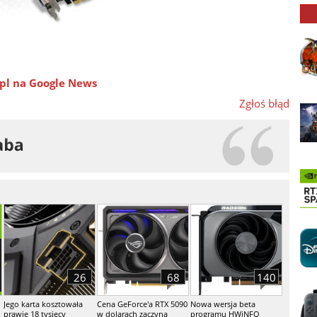
pl na Google News
Zgłoś błąd
26
68
140
Jego karta kosztowała
Cena GeForce'a RTX 5090
Nowa wersja beta
prawie 18 tysięcy
w dolarach zaczyna
programu HWiNFO