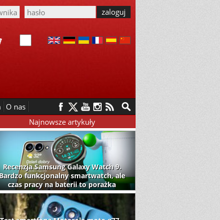
m
O nas
Najnowsze artykuły
Recenzja Samsung Galaxy Watch 9.
Bardzo funkcjonalny smartwatch, ale
czas pracy na baterii to porażka