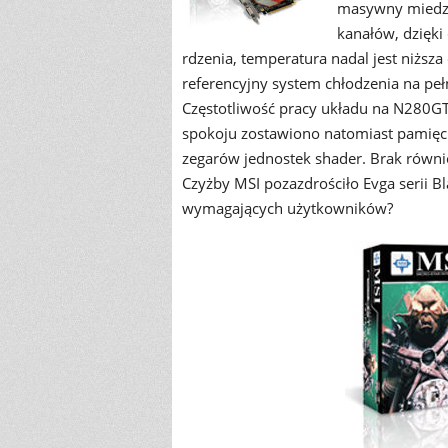
masywny miedzi
kanałów, dzięk
rdzenia, temperatura nadal jest niższ
referencyjny system chłodzenia na pełn
Częstotliwość pracy układu na N280
spokoju zostawiono natomiast pamięc
zegarów jednostek shader. Brak równie
Czyżby MSI pozazdrościło Evga serii Bla
wymagających użytkowników?