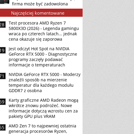
firma może być zadowolona
Najczęściej komentowane
Test procesora AMD Ryzen 7
28
5800X3D (2026) - Legenda gamingu
wraca po czterech latach... jednak
cena okazuje się zaporowa
Jest odczyt Hot Spot na NVIDIA
19
GeForce RTX 5000 - Diagnostyczne
programy zaczęły podawać
informacje o temperaturach
NVIDIA GeForce RTX 5000 - Moderzy
71
znaleźli sposób na mierzenie
temperatur dla każdego modułu
GDDR7 z osobna
Karty graficzne AMD Radeon mogą
69
wkrótce znowu podrożeć. Nowe
informacje dotyczą wzrostu cen za
pakiety GPU plus VRAM
AMD Zen 7 to najpewniej ostatnia
55
generacja procesorów Ryzen,