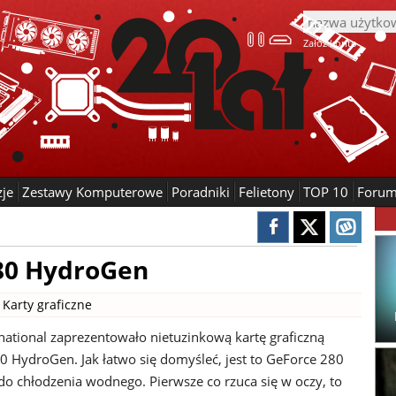
Załóż konto
zje
Zestawy Komputerowe
Poradniki
Felietony
TOP 10
Foru
80 HydroGen
|
Karty graficzne
rnational zaprezentowało nietuzinkową kartę graficzną
 HydroGen. Jak łatwo się domyśleć, jest to GeForce 280
o chłodzenia wodnego. Pierwsze co rzuca się w oczy, to