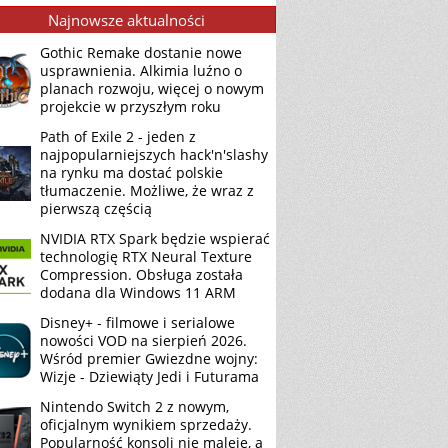
Najnowsze aktualności
Gothic Remake dostanie nowe
usprawnienia. Alkimia luźno o
planach rozwoju, więcej o nowym
projekcie w przyszłym roku
Path of Exile 2 - jeden z
najpopularniejszych hack'n'slashy
na rynku ma dostać polskie
tłumaczenie. Możliwe, że wraz z
pierwszą częścią
NVIDIA RTX Spark będzie wspierać
technologię RTX Neural Texture
Compression. Obsługa została
dodana dla Windows 11 ARM
Disney+ - filmowe i serialowe
nowości VOD na sierpień 2026.
Wśród premier Gwiezdne wojny:
Wizje - Dziewiąty Jedi i Futurama
Nintendo Switch 2 z nowym,
oficjalnym wynikiem sprzedaży.
Popularność konsoli nie maleje, a