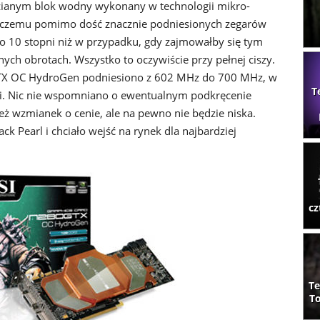
anym blok wodny wykonany w technologii mikro-
i czemu pomimo dość znacznie podniesionych zegarów
a o 10 stopni niż w przypadku, gdy zajmowałby się tym
ych obrotach. Wszystko to oczywiście przy pełnej ciszy.
GTX OC HydroGen podniesiono z 602 MHz do 700 MHz, w
T
i. Nic nie wspomniano o ewentualnym podkręcenie
ż wzmianek o cenie, ale na pewno nie będzie niska.
ck Pearl i chciało wejść na rynek dla najbardziej
cz
Te
To