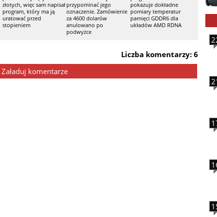
złotych, więc sam napisał
przypominać jego
pokazuje dokładne
program, który ma ją
oznaczenie. Zamówienie
pomiary temperatur
uratować przed
za 4600 dolarów
pamięci GDDR6 dla
stopieniem
anulowano po
układów AMD RDNA
podwyżce
2
Liczba komentarzy: 6
Załaduj komentarze
2
1
1
1