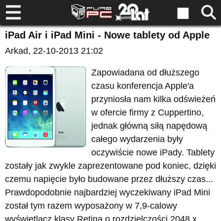
iPad Air i iPad Mini - Nowe tablety od Apple
Arkad
, 22-10-2013 21:02
Zapowiadana od dłuższego
czasu konferencja Apple'a
przyniosła nam kilka odświeżeń
w ofercie firmy z Cuppertino,
jednak główną siłą napędową
całego wydarzenia były
oczywiście nowe iPady. Tablety
zostały jak zwykle zaprezentowane pod koniec, dzięki
czemu napięcie było budowane przez dłuższy czas...
Prawdopodobnie najbardziej wyczekiwany iPad Mini
został tym razem wyposażony w 7,9-calowy
wyświetlacz klasy Retina o rozdzielczości 2048 x