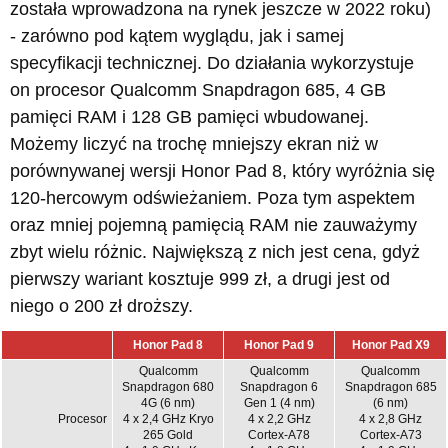
została wprowadzona na rynek jeszcze w 2022 roku)
- zarówno pod kątem wyglądu, jak i samej
specyfikacji technicznej. Do działania wykorzystuje
on procesor Qualcomm Snapdragon 685, 4 GB
pamięci RAM i 128 GB pamięci wbudowanej.
Możemy liczyć na trochę mniejszy ekran niż w
porównywanej wersji Honor Pad 8, który wyróżnia się
120-hercowym odświeżaniem. Poza tym aspektem
oraz mniej pojemną pamięcią RAM nie zauważymy
zbyt wielu różnic. Największą z nich jest cena, gdyż
pierwszy wariant kosztuje 999 zł, a drugi jest od
niego o 200 zł droższy.
Honor Pad 8
Honor Pad 9
Honor Pad X9
Qualcomm
Qualcomm
Qualcomm
Snapdragon 680
Snapdragon 6
Snapdragon 685
4G (6 nm)
Gen 1 (4 nm)
(6 nm)
Procesor
4 x 2,4 GHz Kryo
4 x 2,2 GHz
4 x 2,8 GHz
265 Gold
Cortex-A78
Cortex-A73