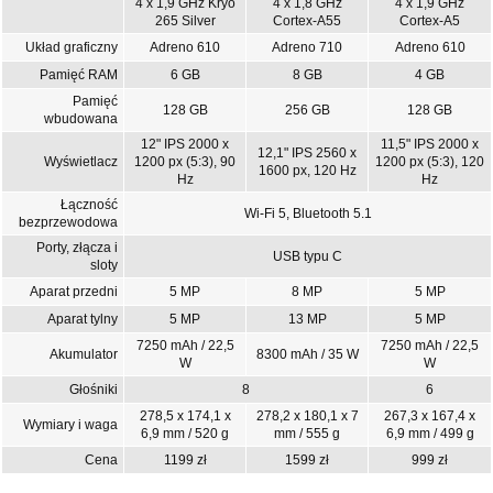
4 x 1,9 GHz Kryo
4 x 1,8 GHz
4 x 1,9 GHz
265 Silver
Cortex-A55
Cortex-A5
Układ graficzny
Adreno 610
Adreno 710
Adreno 610
Pamięć RAM
6 GB
8 GB
4 GB
Pamięć
128 GB
256 GB
128 GB
wbudowana
12" IPS 2000 x
11,5" IPS 2000 x
12,1" IPS 2560 x
Wyświetlacz
1200 px (5:3), 90
1200 px (5:3), 120
1600 px, 120 Hz
Hz
Hz
Łączność
Wi-Fi 5, Bluetooth 5.1
bezprzewodowa
Porty, złącza i
USB typu C
sloty
Aparat przedni
5 MP
8 MP
5 MP
Aparat tylny
5 MP
13 MP
5 MP
7250 mAh / 22,5
7250 mAh / 22,5
Akumulator
8300 mAh / 35 W
W
W
Głośniki
8
6
278,5 x 174,1 x
278,2 x 180,1 x 7
267,3 x 167,4 x
Wymiary i waga
6,9 mm / 520 g
mm / 555 g
6,9 mm / 499 g
Cena
1199 zł
1599 zł
999 zł