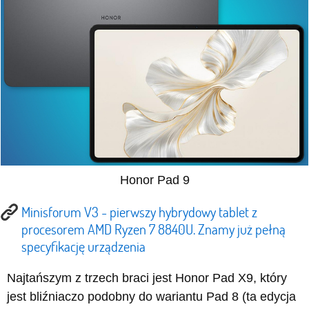
Honor Pad 9
Minisforum V3 - pierwszy hybrydowy tablet z
procesorem AMD Ryzen 7 8840U. Znamy już pełną
specyfikację urządzenia
Najtańszym z trzech braci jest Honor Pad X9, który
jest bliźniaczo podobny do wariantu Pad 8 (ta edycja