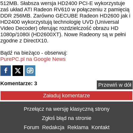
512MB. Słabsza wersja HD2400 PCI-E wykorzystuje
zaś układ ATI Radeon RV610 w połączeniu z pamięcią
DDR 256MB. Zarówno GECUBE Radeon HD2600 jak i
HD2400 wykorzystują technologię UVD (Universal
Video Decoder) oferując rozdzielczość obrazu HD
1080p/1080i (HD2600XT). Nowe Radeony są w pełni
zgodne z DirectX10.
Bądź na bieżąco - obserwuj:
PurePC.pl na Google News
Komentarze: 3
Przewiń w dół
Załaduj komentarze
Przełącz na wersję klasyczną strony
Zgłoś błąd na stronie
Forum
Redakcja
Reklama
Kontakt